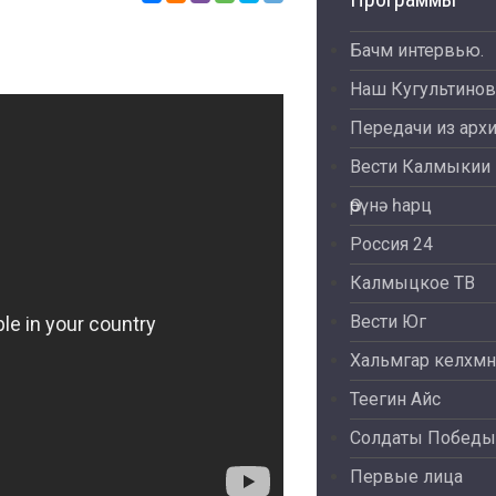
Бачм интервью.
Наш Кугультинов
Передачи из арх
Вести Калмыкии
Өрүнә һарц
Россия 24
Калмыцкое ТВ
Вести Юг
Хальмгар келхмн
Теегин Айс
Солдаты Победы
Первые лица