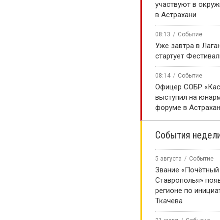
участвуют в окру
в Астрахани
08:13
Событие
Уже завтра в Лага
стартует Фестивал
08:14
Событие
Офицер СОБР «Кас
выступил на юнар
форуме в Астраха
События недел
5 августа
Событие
Звание «Почётный
Ставрополья» появ
регионе по инициа
Ткачева