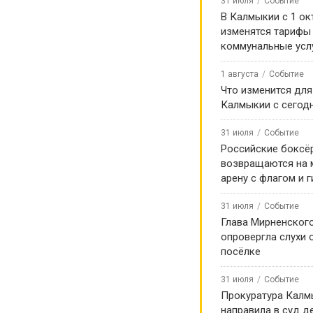
31 июля
Событие
В Калмыкии с 1 ок
изменятся тарифы
коммунальные усл
1 августа
Событие
Что изменится для
Калмыкии с сегод
31 июля
Событие
Российские боксё
возвращаются на
арену с флагом и 
31 июля
Событие
Глава Мирненског
опровергла слухи 
посёлке
31 июля
Событие
Прокуратура Калм
направила в суд д