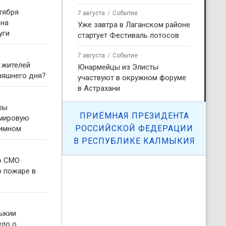
тября
7 августа
Событие
 на
Уже завтра в Лаганском районе
уги
стартует Фестиваль лотосов
7 августа
Событие
 жителей
Юнармейцы из Элисты
няшнего дня?
участвуют в окружном форуме
в Астрахани
ры
ПРИЁМНАЯ ПРЕЗИДЕНТА
 мировую
РОССИЙСКОЙ ФЕДЕРАЦИИ
гимном
В РЕСПУБЛИКЕ КАЛМЫКИЯ
о СМО
о пожаре в
ыкии
ело о