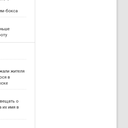
им-бокса
еньше
боту
жали жителя
ося в
ыске
овещать о
 их имя в