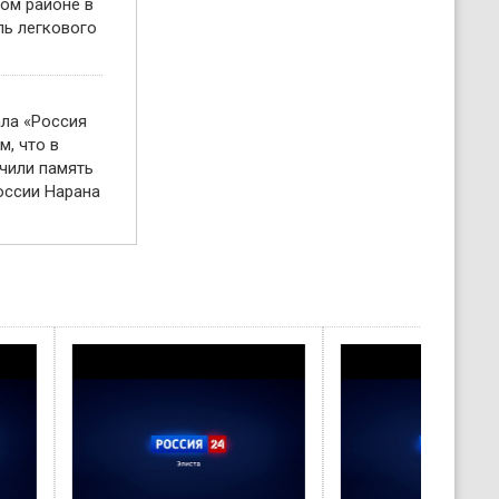
ом районе в
ль легкового
ала «Россия
м, что в
чили память
оссии Нарана