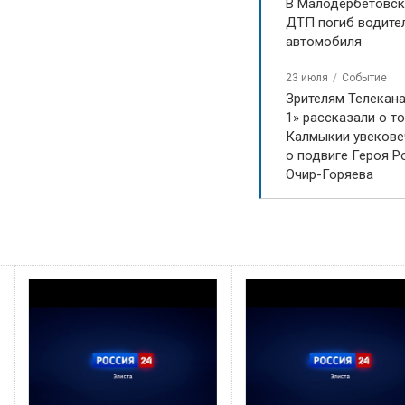
В Малодербетовск
ДТП погиб водите
автомобиля
23 июля
Событие
Зрителям Телекан
1» рассказали о то
Калмыкии увекове
о подвиге Героя Р
Очир-Горяева