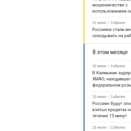
мошенничестве с
использованием с
31 июля
Событие
Россияне стали м
опаздывать на ра
В этом месяце
20 июля
Событие
В Калмыкии задер
ХМАО, находившег
федеральном роз
20 июля
Событие
Россиян будут оп
взятых кредитах на
течение 15 минут
20 июля
Событие