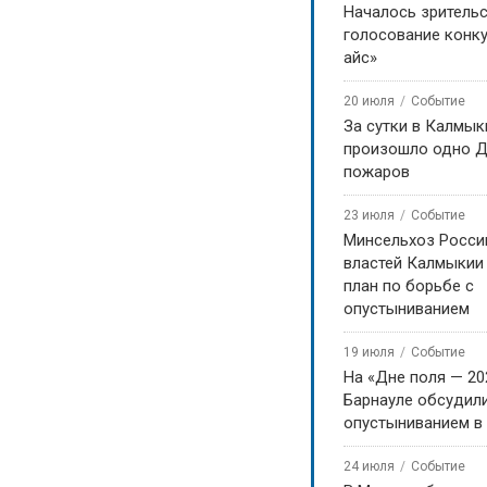
Началось зритель
голосование конку
айс»
20 июля
Событие
За сутки в Калмык
произошло одно Д
пожаров
23 июля
Событие
Минсельхоз Росси
властей Калмыкии
план по борьбе с
опустыниванием
19 июля
Событие
На «Дне поля — 20
Барнауле обсудили
опустыниванием в
24 июля
Событие