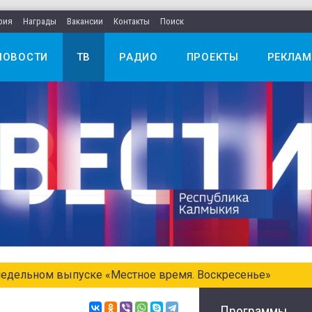
рия
Награды
Вакансии
Контакты
Поиск
НОВОСТИ
ТВ
РАДИО
ПРОЕКТЫ
РЕКЛАМ
едельном выпуске «Местное время. Воскресенье»
Программы