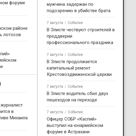
жном форуме
мужчина задержан по
подозрению в убийстве брата
7 августа
Событие
нском районе
В Элисте чествуют строителей в
ь лотосов
преддверии
профессионального праздника
пий»
7 августа
Событие
мейском
В Элисте продолжается
ни
капитальный ремонт
Крестовоздвиженской церкви
и
7 августа
Событие
В Элисте водитель сбил двух
пешеходов на переходе
 журналист
ится в
7 августа
Событие
тиве Михаила
Офицер СОБР «Каспий»
выступил на юнармейском
форуме в Астрахани