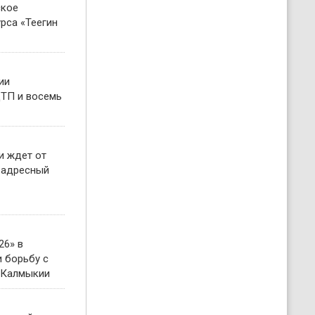
ское
рса «Теегин
ии
ТП и восемь
и ждет от
 адресный
26» в
 борьбу с
 Калмыкии