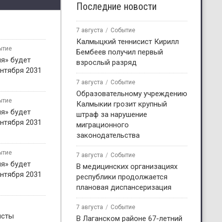
Последние новости
7 августа
Событие
Калмыцкий теннисист Кирилл
ытие
Бембеев получил первый
я» будет
взрослый разряд
нтября 2031
7 августа
Событие
Образовательному учреждению
ытие
Калмыкии грозит крупный
я» будет
штраф за нарушение
нтября 2031
миграционного
законодательства
ытие
7 августа
Событие
я» будет
В медицинских организациях
нтября 2031
республики продолжается
плановая диспансеризация
7 августа
Событие
исты
В Лаганском районе 67-летний