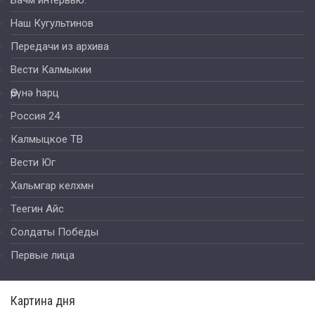
Наш Кугультинов
Передачи из архива
Вести Калмыкии
Өрүнә һарц
Россия 24
Калмыцкое ТВ
Вести Юг
Хальмгар келхмн
Теегин Айс
Солдаты Победы
Первые лица
Картина дня