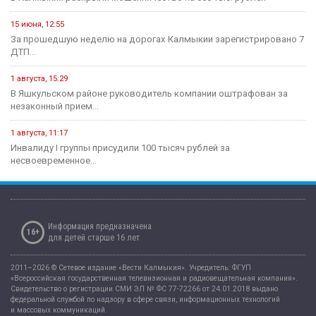
15 июня, 12:55
За прошедшую неделю на дорогах Калмыкии зарегистрировано 7
ДТП...
1 августа, 15:29
В Яшкульском районе руководитель компании оштрафован за
незаконный прием...
1 августа, 11:17
Инвалиду I группы присудили 100 тысяч рублей за
несвоевременное...
Информация предназначена
16+
для детей старше 16 лет
2011–2026 © Сетевое издание «Вести Калмыкия». Учредитель: ФГУП
«Всероссийская государственная телевизионная и радиовещательная компания».
Свидетельство о регистрации СМИ ЭЛ № ФС 77-72266 от 24.01.2018 выдано
федеральной службой по надзору в сфере связи, информационных технологий
и массовых коммуникаций.