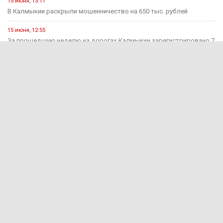
15 июня, 13:11
В Калмыкии раскрыли мошенничество на 650 тыс. рублей
15 июня, 12:55
За прошедшую неделю на дорогах Калмыкии зарегистрировано 7
ДТП...
1 августа, 15:29
В Яшкульском районе руководитель компании оштрафован за
незаконный прием...
1 августа, 11:17
Инвалиду I группы присудили 100 тысяч рублей за
несвоевременное...
Информация предназначена
16+
для детей старше 16 лет
2011–2026 © Сетевое издание «Вести Калмыкия». Учредитель: ФГУП
«Всероссийская государственная телевизионная и радиовещательная компания».
Свидетельство о регистрации СМИ ЭЛ № ФС 77-72266 от 24.01.2018 выдано