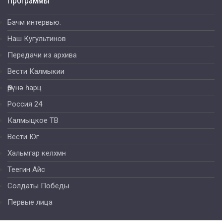
Программы
Бачм интервью.
Наш Кугультинов
Передачи из архива
Вести Калмыкии
Өрүнә һарц
Россия 24
Калмыцкое ТВ
Вести Юг
Хальмгар келхмн
Теегин Айс
Солдаты Победы
Первые лица