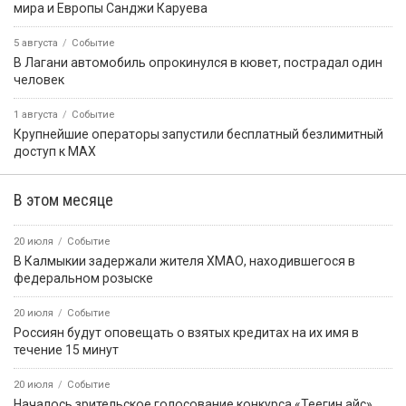
мира и Европы Санджи Каруева
5 августа
Событие
В Лагани автомобиль опрокинулся в кювет, пострадал один
человек
1 августа
Событие
Крупнейшие операторы запустили бесплатный безлимитный
доступ к MAX
В этом месяце
20 июля
Событие
В Калмыкии задержали жителя ХМАО, находившегося в
федеральном розыске
20 июля
Событие
Россиян будут оповещать о взятых кредитах на их имя в
течение 15 минут
20 июля
Событие
Началось зрительское голосование конкурса «Теегин айс»