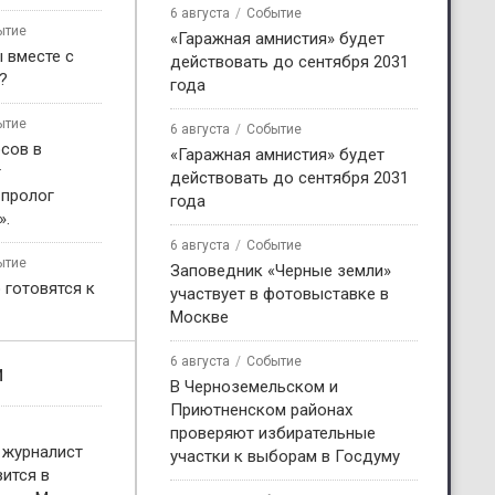
6 августа
Событие
ытие
«Гаражная амнистия» будет
 вместе с
действовать до сентября 2031
?
года
ытие
6 августа
Событие
сов в
«Гаражная амнистия» будет
т
действовать до сентября 2031
 пролог
года
».
6 августа
Событие
ытие
Заповедник «Черные земли»
 готовятся к
участвует в фотовыставке в
Москве
6 августа
Событие
и
В Черноземельском и
Приютненском районах
проверяют избирательные
 журналист
участки к выборам в Госдуму
ится в