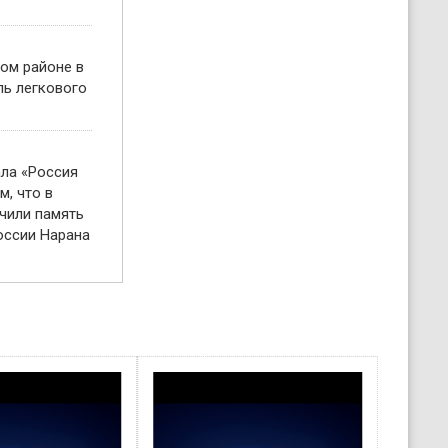
ом районе в
ль легкового
ала «Россия
м, что в
чили память
оссии Нарана