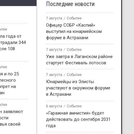
Последние новости
7 августа
Событие
Офицер СОБР «Каспий»
ытие
выступил на юнармейском
ла года от
форуме в Астрахани
страдали 344
сле 108
7 августа
Событие
Уже завтра в Лаганском районе
стартует Фестиваль лотосов
ытие
я и по 25
7 августа
Событие
 лесного
Юнармейцы из Элисты
прет на
участвуют в окружном форуме
ан
в Астрахани
ытие
6 августа
Событие
н заявляют
«Гаражная амнистия» будет
ости
действовать до сентября 2031
вья своей
года