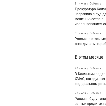
31 июля
Событие
Прокуратура Калм
направила в суд д
мошенничестве с
использованием с
31 июля
Событие
Россияне стали м
опаздывать на ра
В этом месяце
20 июля
Событие
В Калмыкии задер
ХМАО, находившег
федеральном роз
20 июля
Событие
Россиян будут оп
взятых кредитах на