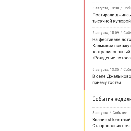
6 августа, 13:38
Соб
Постирали джинсы
тысячной купюрой
6 августа, 15:09
Соб
На фестивале лото
Калмыкии покажу
театрализованный
«Рождение лотоса
6 августа, 13:35
Соб
В селе Джалыково
приёму гостей
События недел
5 августа
Событие
Звание «Почётный
Ставрополья» появ