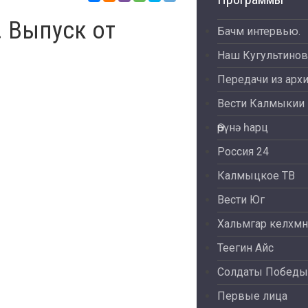
. Выпуск от
Бачм интервью.
Наш Кугультинов
Передачи из арх
Вести Калмыкии
Өрүнә һарц
Россия 24
Калмыцкое ТВ
Вести Юг
Хальмгар келхмн
Теегин Айс
Солдаты Победы
Первые лица