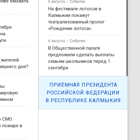
тиве Михаила
6 августа
Событие
На фестивале лотосов в
Калмыкии покажут
театрализованный пролог
тября
«Рождение лотоса».
 на
уги
6 августа
Событие
В Общественной палате
предложили сделать выплаты
 жителей
семьям школьников перед 1
няшнего дня?
сентября
ПРИЁМНАЯ ПРЕЗИДЕНТА
ры
РОССИЙСКОЙ ФЕДЕРАЦИИ
 мировую
гимном
В РЕСПУБЛИКЕ КАЛМЫКИЯ
о СМО
о пожаре в