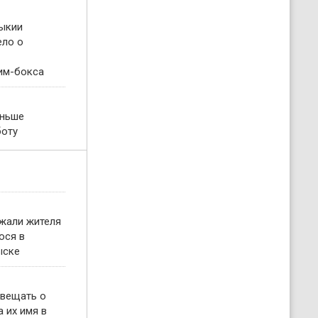
ыкии
ело о
им-бокса
еньше
боту
жали жителя
ося в
ыске
овещать о
 их имя в