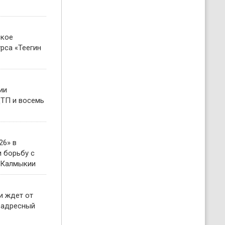
ское
рса «Теегин
ии
ТП и восемь
26» в
 борьбу с
 Калмыкии
и ждет от
 адресный