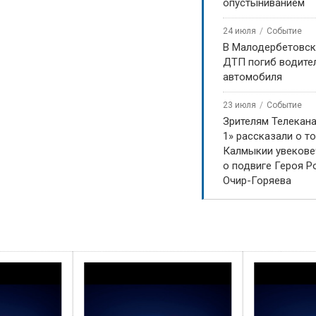
опустыниванием
24 июля
Событие
В Малодербетовск
ДТП погиб водите
автомобиля
23 июля
Событие
Зрителям Телекан
1» рассказали о то
Калмыкии увекове
о подвиге Героя Р
Очир-Горяева