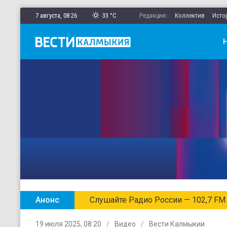
7 августа,
08
:
26
33 °C
Редакция:
Коллектив
Исто
Анонс
Слушайте Радио России — 102,7 FM
19 июля 2025, 08:20
Видео
Вести Калмыкии