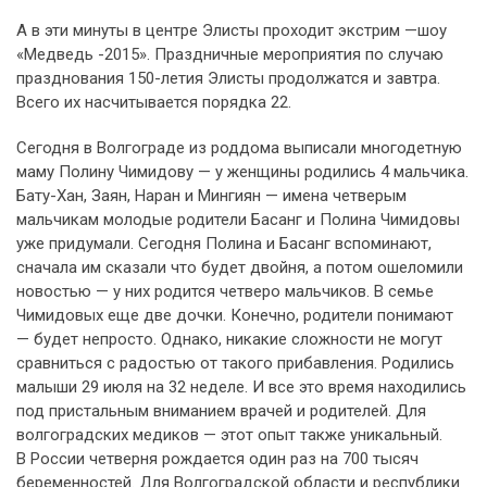
А в эти минуты в центре Элисты проходит экстрим —шоу
«Медведь -2015». Праздничные мероприятия по случаю
празднования 150-летия Элисты продолжатся и завтра.
Всего их насчитывается порядка 22.
Сегодня в Волгограде из роддома выписали многодетную
маму Полину Чимидову — у женщины родились 4 мальчика.
Бату-Хан, Заян, Наран и Мингиян — имена четверым
мальчикам молодые родители Басанг и Полина Чимидовы
уже придумали. Сегодня Полина и Басанг вспоминают,
сначала им сказали что будет двойня, а потом ошеломили
новостью — у них родится четверо мальчиков. В семье
Чимидовых еще две дочки. Конечно, родители понимают
— будет непросто. Однако, никакие сложности не могут
сравниться с радостью от такого прибавления. Родились
малыши 29 июля на 32 неделе. И все это время находились
под пристальным вниманием врачей и родителей. Для
волгоградских медиков — этот опыт также уникальный.
В России четверня рождается один раз на 700 тысяч
беременностей. Для Волгоградской области и республики