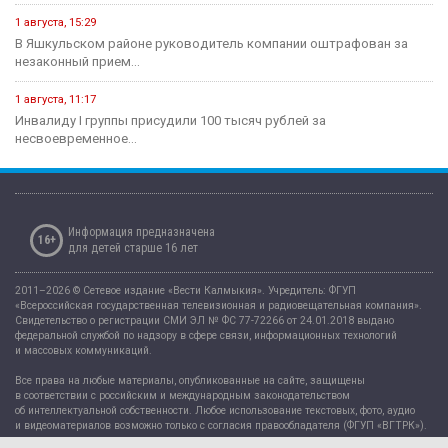
1 августа, 15:29
В Яшкульском районе руководитель компании оштрафован за
незаконный прием...
1 августа, 11:17
Инвалиду I группы присудили 100 тысяч рублей за
несвоевременное...
Информация предназначена
16+
для детей старше 16 лет
2011–2026 © Сетевое издание «Вести Калмыкия». Учредитель: ФГУП
«Всероссийская государственная телевизионная и радиовещательная компания».
Свидетельство о регистрации СМИ ЭЛ № ФС 77-72266 от 24.01.2018 выдано
федеральной службой по надзору в сфере связи, информационных технологий
и массовых коммуникаций.
Все права на любые материалы, опубликованные на сайте, защищены
в соответствии с российским и международным законодательством
об интеллектуальной собственности. Любое использование текстовых, фото, аудио
и видеоматериалов возможно только с согласия правообладателя (ФГУП «ВГТРК»).