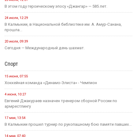
В этом году героическому эпосу «Джангар» — 585 лет.
24 июля, 12:29
В Калмыкии, в Национальной библиотеке им. А. Амур-Санана,
прошла...
20 июля, 09:39
Сегодня — Международный день шахмат.
Спорт
15 июня, 07:55
Хоккейная команда «Динамо-Элиста» - Чемпион
4 июня, 10:27
Евгений Джакураев назначен тренером сборной России по
армрестлингу
17 мая, 13:54
В Калмыкии прошел турнир по рукопашному бою памяти павших...
14 мая, 07:40