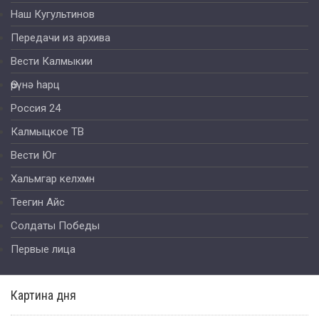
Наш Кугультинов
Передачи из архива
Вести Калмыкии
Өрүнә һарц
Россия 24
Калмыцкое ТВ
Вести Юг
Хальмгар келхмн
Теегин Айс
Солдаты Победы
Первые лица
Картина дня