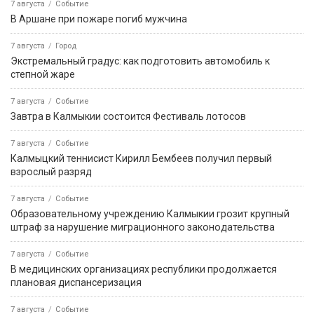
7 августа
Событие
В Аршане при пожаре погиб мужчина
7 августа
Город
Экстремальный градус: как подготовить автомобиль к
степной жаре
7 августа
Событие
Завтра в Калмыкии состоится Фестиваль лотосов
7 августа
Событие
Калмыцкий теннисист Кирилл Бембеев получил первый
взрослый разряд
7 августа
Событие
Образовательному учреждению Калмыкии грозит крупный
штраф за нарушение миграционного законодательства
7 августа
Событие
В медицинских организациях республики продолжается
плановая диспансеризация
7 августа
Событие