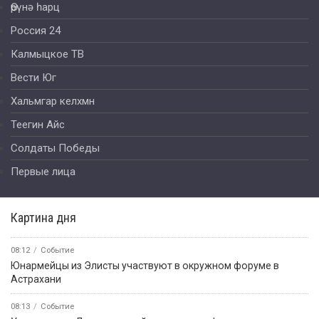
Өрүнә һарц
Россия 24
Калмыцкое ТВ
Вести Юг
Хальмгар келхмн
Теегин Айс
Солдаты Победы
Первые лица
Картина дня
08:12
Событие
Юнармейцы из Элисты участвуют в окружном форуме в
Астрахани
08:13
Событие