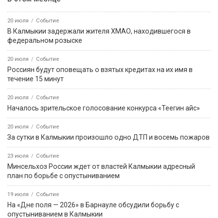
20 июля
Событие
В Калмыкии задержали жителя ХМАО, находившегося в
федеральном розыске
20 июля
Событие
Россиян будут оповещать о взятых кредитах на их имя в
течение 15 минут
20 июля
Событие
Началось зрительское голосование конкурса «Теегин айс»
20 июля
Событие
За сутки в Калмыкии произошло одно ДТП и восемь пожаров
23 июля
Событие
Минсельхоз России ждет от властей Калмыкии адресный
план по борьбе с опустыниванием
19 июля
Событие
На «Дне поля — 2026» в Барнауле обсудили борьбу с
опустыниванием в Калмыкии