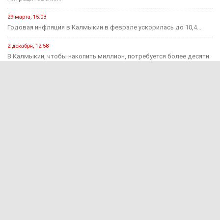
29 марта, 15:03
Годовая инфляция в Калмыкии в феврале ускорилась до 10,4...
2 декабря, 12:58
В Калмыкии, чтобы накопить миллион, потребуется более десяти
лет.
Происшествия
15 июня, 13:11
В Калмыкии раскрыли мошенничество на 650 тыс. рублей
15 июня, 12:55
За прошедшую неделю на дорогах Калмыкии зарегистрировано 7
ДТП...
1 августа, 15:29
В Яшкульском районе руководитель компании оштрафован за
незаконный прием...
1 августа, 11:17