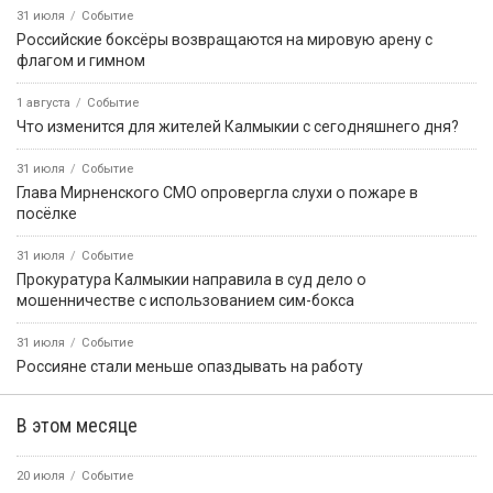
31 июля
Событие
Российские боксёры возвращаются на мировую арену с
флагом и гимном
1 августа
Событие
Что изменится для жителей Калмыкии с сегодняшнего дня?
31 июля
Событие
Глава Мирненского СМО опровергла слухи о пожаре в
посёлке
31 июля
Событие
Прокуратура Калмыкии направила в суд дело о
мошенничестве с использованием сим-бокса
31 июля
Событие
Россияне стали меньше опаздывать на работу
В этом месяце
20 июля
Событие