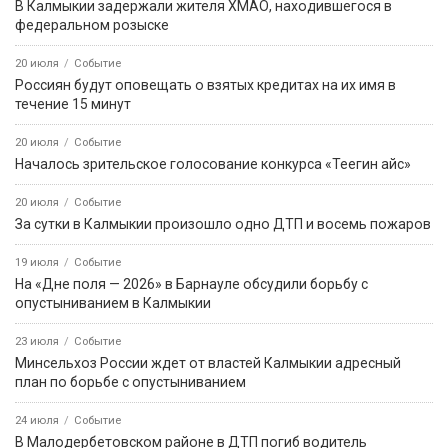
В Калмыкии задержали жителя ХМАО, находившегося в
федеральном розыске
20 июля
Событие
Россиян будут оповещать о взятых кредитах на их имя в
течение 15 минут
20 июля
Событие
Началось зрительское голосование конкурса «Теегин айс»
20 июля
Событие
За сутки в Калмыкии произошло одно ДТП и восемь пожаров
19 июля
Событие
На «Дне поля — 2026» в Барнауле обсудили борьбу с
опустыниванием в Калмыкии
23 июля
Событие
Минсельхоз России ждет от властей Калмыкии адресный
план по борьбе с опустыниванием
24 июля
Событие
В Малодербетовском районе в ДТП погиб водитель