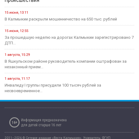
15 июня, 13:11
В Калмыкии раскрыли мошенничество на 650 тыс. рублей
15 июня, 12:55
За прошедшую неделю на дорогах Калмыкии зарегистрировано 7
ДТП...
1 августа, 15:29
В Яшкульском районе руководитель компании оштрафован за
незаконный прием...
1 августа, 11:17
Инвалиду I группы присудили 100 тысяч рублей за
несвоевременное...
Информация предназначена
16+
для детей старше 16 лет
2011–2026 © Сетевое издание «Вести Калмыкия». Учредитель: ФГУП