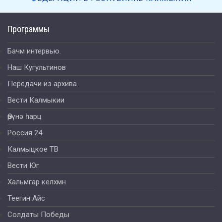
Программы
Бачм интервью.
Наш Кугультинов
Передачи из архива
Вести Калмыкии
Өрүнә һарц
Россия 24
Калмыцкое ТВ
Вести Юг
Хальмгар келхмн
Теегин Айс
Солдаты Победы