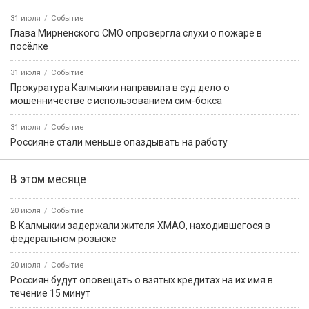
31 июля
Событие
Глава Мирненского СМО опровергла слухи о пожаре в
посёлке
31 июля
Событие
Прокуратура Калмыкии направила в суд дело о
мошенничестве с использованием сим-бокса
31 июля
Событие
Россияне стали меньше опаздывать на работу
В этом месяце
20 июля
Событие
В Калмыкии задержали жителя ХМАО, находившегося в
федеральном розыске
20 июля
Событие
Россиян будут оповещать о взятых кредитах на их имя в
течение 15 минут