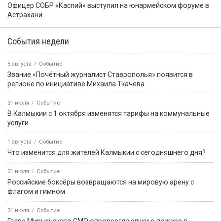
Офицер СОБР «Каспий» выступил на юнармейском форуме в
Астрахани
События недели
5 августа
Событие
Звание «Почётный журналист Ставрополья» появится в
регионе по инициативе Михаила Ткачева
31 июля
Событие
В Калмыкии с 1 октября изменятся тарифы на коммунальные
услуги
1 августа
Событие
Что изменится для жителей Калмыкии с сегодняшнего дня?
31 июля
Событие
Российские боксёры возвращаются на мировую арену с
флагом и гимном
31 июля
Событие
Глава Мирненского СМО опровергла слухи о пожаре в