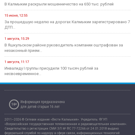
В Калмыкии раскрыли мошенничество на 650 тыс. рублей
15 июня, 12:55
За прошедшую неделю на дорогах Калмыкии зарегистрировано 7
ДТП...
1 августа, 15:29
В Яшкульском районе руководитель компании оштрафован за
незаконный прием...
1 августа, 11:17
Инвалиду I группы присудили 100 тысяч рублей за
несвоевременное...
Информация предназначена
16+
для детей старше 16 лет
2011–2026 © Сетевое издание «Вести Калмыкия». Учредитель: ФГУП
«Всероссийская государственная телевизионная и радиовещательная компания».
Свидетельство о регистрации СМИ ЭЛ № ФС 77-72266 от 24.01.2018 выдано
федеральной службой по надзору в сфере связи, информационных технологий