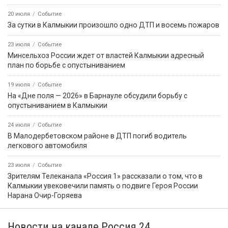
20 июля
Событие
За сутки в Калмыкии произошло одно ДТП и восемь пожаров
23 июля
Событие
Минсельхоз России ждет от властей Калмыкии адресный
план по борьбе с опустыниванием
19 июля
Событие
На «Дне поля — 2026» в Барнауле обсудили борьбу с
опустыниванием в Калмыкии
24 июля
Событие
В Малодербетовском районе в ДТП погиб водитель
легкового автомобиля
23 июля
Событие
Зрителям Телеканала «Россия 1» рассказали о том, что в
Калмыкии увековечили память о подвиге Героя России
Нарана Очир-Горяева
Новости на канале Россия 24