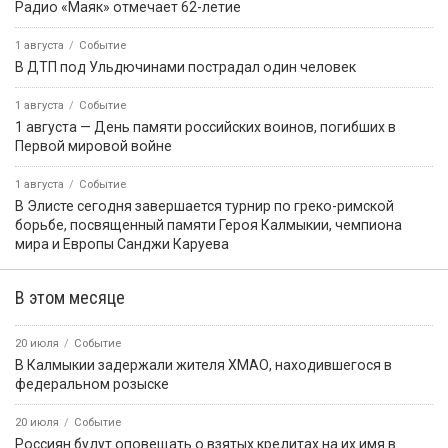
Радио «Маяк» отмечает 62-летие
1 августа
Событие
В ДТП под Ульдючинами пострадал один человек
1 августа
Событие
1 августа — День памяти российских воинов, погибших в
Первой мировой войне
1 августа
Событие
В Элисте сегодня завершается турнир по греко-римской
борьбе, посвященный памяти Героя Калмыкии, чемпиона
мира и Европы Санджи Каруева
В этом месяце
20 июля
Событие
В Калмыкии задержали жителя ХМАО, находившегося в
федеральном розыске
20 июля
Событие
Россиян будут оповещать о взятых кредитах на их имя в