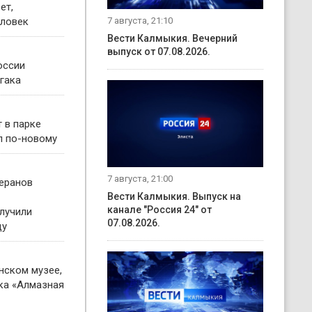
ет,
7 августа, 21:10
еловек
Вести Калмыкия. Вечерний
выпуск от 07.08.2026.
оссии
йгака
 в парке
л по-новому
7 августа, 21:00
теранов
Вести Калмыкия. Выпуск на
канале "Россия 24" от
лучили
07.08.2026.
ду
нском музее,
ка «Алмазная