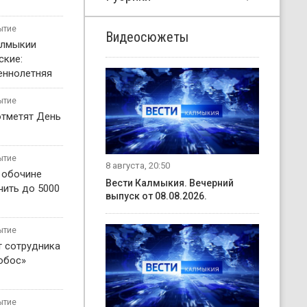
ытие
Видеосюжеты
алмыкии
ские:
еннолетняя
ытие
отметят День
ытие
8 августа, 20:50
о обочине
Вести Калмыкия. Вечерний
чить до 5000
выпуск от 08.08.2026.
ытие
т сотрудника
обос»
ытие