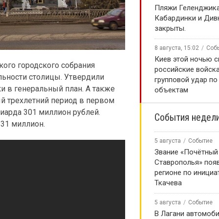
️Пляжи Геленджика
Кабардинки и Див
закрыты.
8 августа, 15:02
Соб
Киев этой ночью с
кого городского собрания
российские войска
льности столицы. Утвердили
групповой удар п
 в генеральный план. А также
объектам
й трехлетний период в первом
лиарда 301 миллион рублей.
События недел
 31 миллион.
5 августа
Событие
Звание «Почётный
Ставрополья» появ
регионе по инициа
Ткачева
5 августа
Событие
В Лагани автомоб