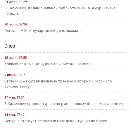
24 июля, 12:29
В Калмыкии, в Национальной библиотеке им. А. Амур-Санана,
прошла...
20 июля, 09:39
Сегодня — Международный день шахмат.
Спорт
15 июня, 07:55
Хоккейная команда «Динамо-Элиста» - Чемпион
4 июня, 10:27
Евгений Джакураев назначен тренером сборной России по
армрестлингу
17 мая, 13:54
В Калмыкии прошел турнир по рукопашному бою памяти павших...
14 мая, 07:40
Сегодня стартует открытый городской турнир по боксу