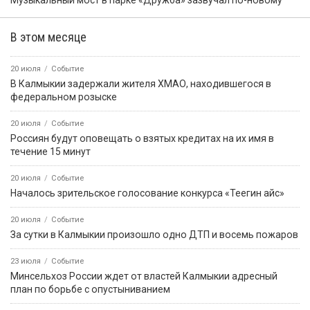
Музыкальный мост в парке «Дружба» зазвучал по-новому
В этом месяце
20 июля
Событие
В Калмыкии задержали жителя ХМАО, находившегося в
федеральном розыске
20 июля
Событие
Россиян будут оповещать о взятых кредитах на их имя в
течение 15 минут
20 июля
Событие
Началось зрительское голосование конкурса «Теегин айс»
20 июля
Событие
За сутки в Калмыкии произошло одно ДТП и восемь пожаров
23 июля
Событие
Минсельхоз России ждет от властей Калмыкии адресный
план по борьбе с опустыниванием