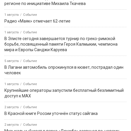
регионе по инициативе Михаила Ткачева
1 августа
Событие
Радио «Маяк» отмечает 62-летие
1 августа
Событие
В Элисте сегодня завершается турнир по греко-римской
борьбе, посвященный памяти Героя Калмыкии, чемпиона
мира и Европы Санджи Каруева
5 августа
Событие
В Лагани автомобиль опрокинулся в кювет, пострадал один
человек
1 августа
Событие
Крупнейшие операторы запустили бесплатный безлимитный
доступ к MAX
2 августа
Событие
В Красной книге России уточнён статус сайгака
2 августа
Событие