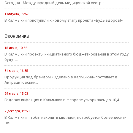
проведения...
25 июля, 10:43
Сегодня в стране завершается прием документов на основные
конкурсные...
21 июля, 16:04
Учитель из Ики-Бурульского района Басанг Хулхачеев готовится
представить Калмыкию...
11 июля, 14:51
1,5 миллиона рублей на развитие школьных пространств и
инициатив...
Культура
31 июля, 10:17
Калмыкия готовится вновь принять гостей на Фестивале Лотосов.
26 июля, 12:31
В этом году героическому эпосу «Джангар» — 585 лет.
24 июля, 12:29