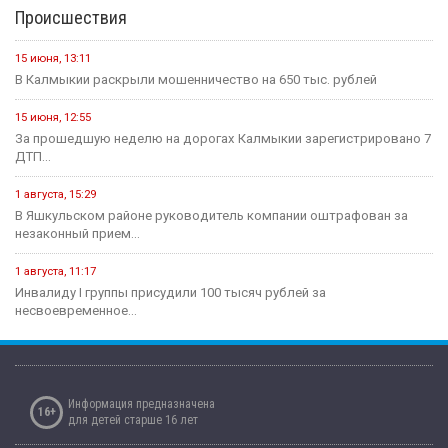
В Калмыкии, в Национальной библиотеке им. А. Амур-Санана,
прошла...
20 июля, 09:39
Сегодня — Международный день шахмат.
Спорт
15 июня, 07:55
Хоккейная команда «Динамо-Элиста» - Чемпион
4 июня, 10:27
Евгений Джакураев назначен тренером сборной России по
армрестлингу
17 мая, 13:54
В Калмыкии прошел турнир по рукопашному бою памяти павших...
14 мая, 07:40
Сегодня стартует открытый городской турнир по боксу