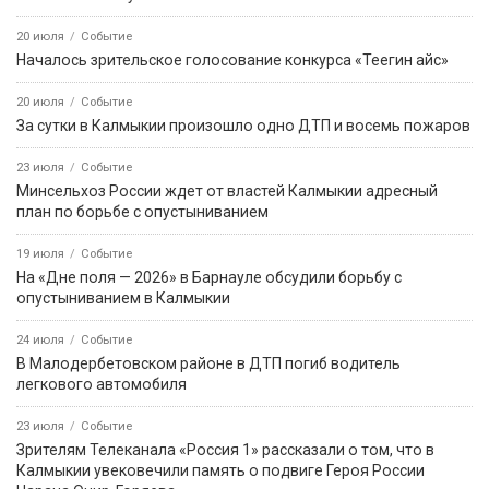
судна и уснул на кровати
9 августа, 13:23
Событие
9 августа — День воинской славы России
9 августа, 10:59
Событие
Решение о запрете вейпов — за региональными
законодателями
9 августа, 13:24
Событие
В Троицком потушили возгорание сухой растительности
9 августа, 18:50
Событие
В Приютненском районе потушили крупный пожар сухой
растительности
События недели
5 августа
Событие
Звание «Почётный журналист Ставрополья» появится в
регионе по инициативе Михаила Ткачева