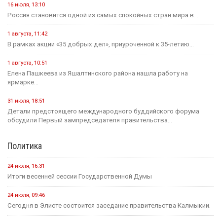
В этом месяце
20 июля
Событие
В Калмыкии задержали жителя ХМАО, находившегося в
федеральном розыске
20 июля
Событие
Россиян будут оповещать о взятых кредитах на их имя в
течение 15 минут
20 июля
Событие
Началось зрительское голосование конкурса «Теегин айс»
20 июля
Событие
За сутки в Калмыкии произошло одно ДТП и восемь пожаров
23 июля
Событие
Минсельхоз России ждет от властей Калмыкии адресный
план по борьбе с опустыниванием