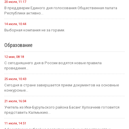
19 июля
Событие
На «Дне поля — 2026» в Барнауле обсудили борьбу с
опустыниванием в Калмыкии
24 июля
Событие
В Малодербетовском районе в ДТП погиб водитель
легкового автомобиля
23 июля
Событие
Зрителям Телеканала «Россия 1» рассказали о том, что в
Калмыкии увековечили память о подвиге Героя России
Нарана Очир-Горяева
Новости на канале Россия 24