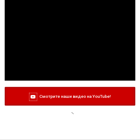
Смотрите наши видео на YouTube!
1 июня, 16:13
Элистинец Игорь Ремишевский