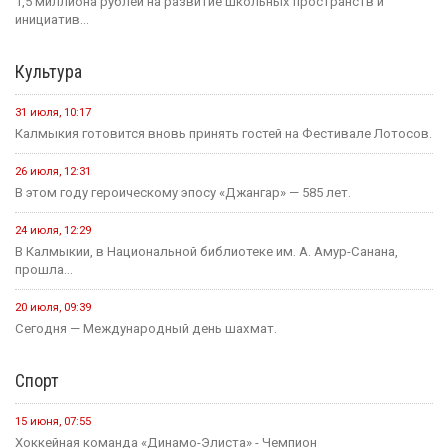
6 августа, 21:00
Вести Калмыкия. Выпуск на канале "Россия 24" от
06.08.2026.
Социальная сфера
16 июля, 13:10
Россия становится одной из самых спокойных стран мира в...
1 августа, 11:42
В рамках акции «35 добрых дел», приуроченной к 35-летию...
1 августа, 10:51
Елена Пашкеева из Яшалтинского района нашла работу на
ярмарке...
31 июля, 18:51
Детали предстоящего международного буддийского форума