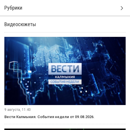
собирает музейную экспозицию
СССР, в Элисте спасли девочку,
проглотившую 17 магнитов,
Роман Шогджиев одержал
победу в первом туре
чемпионата Азии по
классическим шахматам
Это самые популярные новости минувшей недели,
вызвавшие наибольший отклик у наших подписчиков.
Об этом в рубрике «Вести в сети» подробно расскажет
Саглара Чингеева.