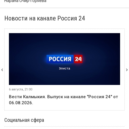
8 августа
Событие
На месте ДТП в Калмыкии работают полицейские: погибла
несовершеннолетняя
8 августа
Событие
️ Штраф за езду по обочине предложили увеличить до 5000
рублей
5 августа
Событие
В Лагани автомобиль опрокинулся в кювет, пострадал один
человек
4 августа
Событие
В Яшкульском районе проверили помещения для
голосования на выборах в Госдуму
8 августа
Событие
В Элисте сегодня отметят День физкультурника
3 августа
Событие
В Калмыкии 25 ветеранов спецоперации с инвалидностью
получили адаптивную одежду