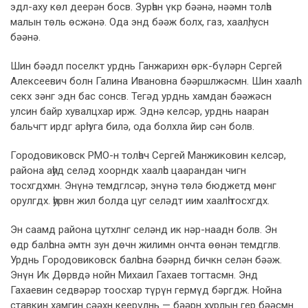
эдл-аху көл деерән босв. Зурһан үкр бәәнә, нәәмн толһа
малын төль өсжәнә. Ода энд бәәж болх, газ, хаалһ, усн
бәәнә.
Шин бәәдл поселкт урднь Ганжарихн өрк-бүләрн Сергей
Алексеевич болн Галина Ивановна бәәршлжәсмн. Шин хаалһ
секх зәнг эдн бас сонсв. Тегәд урднь хамдан бәәжәсн
улсин байр хувалцхар ирж. Эднә келсәр, урднь нааран
бальчгт ирдг арһ уга билә, ода болхла йир сән болв.
Городовиковск РМО-н толһач Сергей Манжиковин келсәр,
района аһуд селәд хоорндк хаалһс цаарандан чигн
тосхгдхмн. Энүнә темдглсәр, энүнә төлә бюджетд мөнг
орулгдх. һурвн жил болда цуг селәдт иим хаалһ тосхгдх.
Эн саамд района цутхлнг селәнд ик нәр-наадн болв. Эн
өдр балһсна әмтн зун дөчн жилимн ончта өөнән темдглв.
Урднь Городовиковск балһсна бәәрнд бичкн селән бәәж.
Энүн Ик Дөрвдә нойн Михаил Гахаев тогтасмн. Энд
Гахаевин седвәрәр тоосхар түрүн гермүд бәргдж. Нойна
ставкин хамгин сәәхн кеерүлнь — бәәрн хурлын гер бәәсмн.