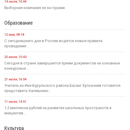
14 июля, 10:44
Выборная компания не за горами.
Образование
12 мая, 08:18
С сегодняшнего дня в России водятся новые правила
проведения...
25 июля, 10:43
Сегодня в стране завершается прием документов на основные
конкурсные...
21 июля, 16:04
Учитель из Ики-Бурульского района Басанг Хулхачеев готовится
представить Калмыкию...
11 июля, 14:51
1,5 миллиона рублей на развитие школьных пространств и
инициатив...
Культура