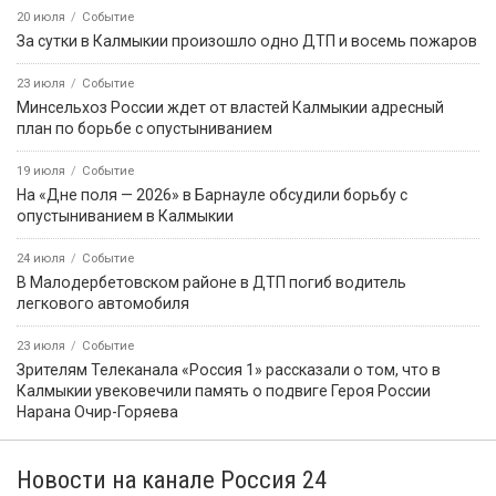
20 июля
Событие
За сутки в Калмыкии произошло одно ДТП и восемь пожаров
23 июля
Событие
Минсельхоз России ждет от властей Калмыкии адресный
план по борьбе с опустыниванием
19 июля
Событие
На «Дне поля — 2026» в Барнауле обсудили борьбу с
опустыниванием в Калмыкии
24 июля
Событие
В Малодербетовском районе в ДТП погиб водитель
легкового автомобиля
23 июля
Событие
Зрителям Телеканала «Россия 1» рассказали о том, что в
Калмыкии увековечили память о подвиге Героя России
Нарана Очир-Горяева
Новости на канале Россия 24