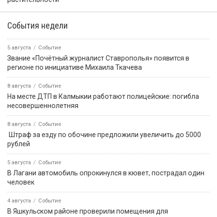
События недели
5 августа
Событие
Звание «Почётный журналист Ставрополья» появится в
регионе по инициативе Михаила Ткачева
8 августа
Событие
На месте ДТП в Калмыкии работают полицейские: погибла
несовершеннолетняя
8 августа
Событие
️ Штраф за езду по обочине предложили увеличить до 5000
рублей
5 августа
Событие
В Лагани автомобиль опрокинулся в кювет, пострадал один
человек
4 августа
Событие
В Яшкульском районе проверили помещения для