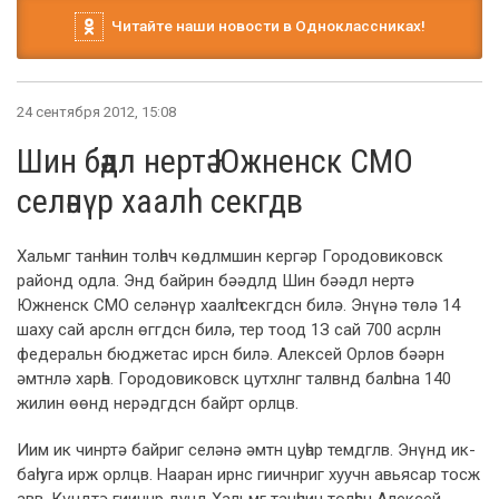
Читайте наши новости в Одноклассниках!
24 сентября 2012, 15:08
Шин бәәдл нертә Южненск СМО
селәнүр хаалһ секгдв
Хальмг танһчин толһач көдлмшин кергәр Городовиковск
районд одла. Энд байрин бәәдлд Шин бәәдл нертә
Южненск СМО селәнүр хаалһ секгдсн билә. Энүнә төлә 14
шаху сай арслн өггдсн билә, тер тоод 1З сай 700 асрлн
федеральн бюджетас ирсн билә. Алексей Орлов бәәрн
әмтнлә харһв. Городовиковск цутхлнг талвнд балһсна 140
жилин өөнд нерәдгдсн байрт орлцв.
Иим ик чинртә байриг селәнә әмтн цуһар темдглв. Энүнд ик-
баһ уга ирж орлцв. Нааран ирнс гиичнриг хуучн авьясар тосж