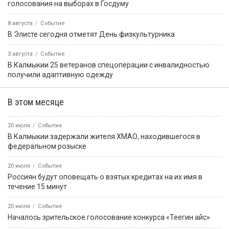
голосования на выборах в Госдуму
8 августа
Событие
В Элисте сегодня отметят День физкультурника
3 августа
Событие
В Калмыкии 25 ветеранов спецоперации с инвалидностью
получили адаптивную одежду
В этом месяце
20 июля
Событие
В Калмыкии задержали жителя ХМАО, находившегося в
федеральном розыске
20 июля
Событие
Россиян будут оповещать о взятых кредитах на их имя в
течение 15 минут
20 июля
Событие
Началось зрительское голосование конкурса «Теегин айс»