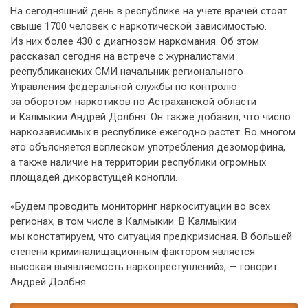
На сегодняшний день в республике на учете врачей стоят
свыше 1700 человек с наркотической зависимостью.
Из них более 430 с диагнозом наркомания. Об этом
рассказал сегодня на встрече с журналистами
республиканских СМИ начальник регионального
Управления федеральной службы по контролю
за оборотом наркотиков по Астраханской области
и Калмыкии Андрей Долбня. Он также добавил, что число
наркозависимых в республике ежегодно растет. Во многом
это объясняется всплеском употребления дезоморфина,
а также наличие на территории республики огромных
площадей дикорастущей конопли.
«Будем проводить мониторинг наркоситуации во всех
регионах, в том числе в Калмыкии. В Калмыкии
мы констатируем, что ситуация предкризисная. В большей
степени криминалищационным фактором является
высокая выявляемость наркопреступлений», — говорит
Андрей Долбня.