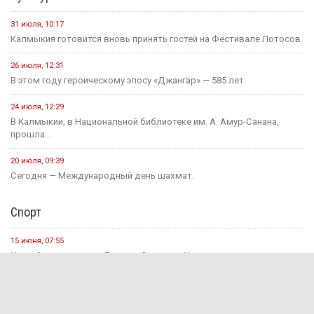
31 июля, 10:17
Калмыкия готовится вновь принять гостей на Фестивале Лотосов.
26 июля, 12:31
В этом году героическому эпосу «Джангар» — 585 лет.
24 июля, 12:29
В Калмыкии, в Национальной библиотеке им. А. Амур-Санана,
прошла...
20 июля, 09:39
Сегодня — Международный день шахмат.
Спорт
15 июня, 07:55
Хоккейная команда «Динамо-Элиста» - Чемпион
4 июня, 10:27
Евгений Джакураев назначен тренером сборной России по
армрестлингу