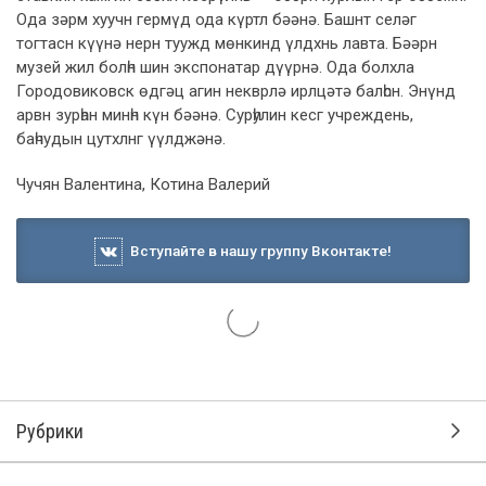
Ода зәрм хуучн гермүд ода күртл бәәнә. Башнт селәг
тогтасн күүнә нерн туужд мөнкинд үлдхнь лавта. Бәәрн
музей жил болһн шин экспонатар дүүрнә. Ода болхла
Городовиковск өдгәц агин некврлә ирлцәтә балһсн. Энүнд
арвн зурһан минһн күн бәәнә. Сурһулин кесг учреждень,
баһчудын цутхлнг үүлджәнә.
Чучян Валентина, Котина Валерий
Вступайте в нашу группу Вконтакте!
Рубрики