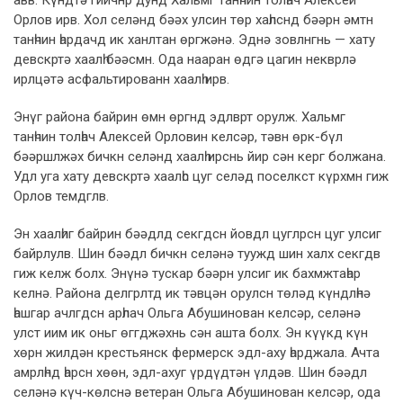
авв. Күндтә гиичнр дунд Хальмг танһчин толһач Алексей
Орлов ирв. Хол селәнд бәәх улсин төр хаһлснд бәәрн әмтн
танһчин һардачд ик ханлтан өргжәнә. Эднә зовлнгнь — хату
девскртә хаалһ бәәсмн. Ода нааран өдгә цагин некврлә
ирлцәтә асфальтированн хаалһ ирв.
Энүг района байрин өмн өргнд эдлврт орулж. Хальмг
танһчин толһач Алексей Орловин келсәр, тәвн өрк-бүл
бәәршлжәх бичкн селәнд хаалһ ирснь йир сән керг болжана.
Удл уга хату девскртә хаалһс цуг селәд поселкст күрхмн гиж
Орлов темдглв.
Эн хаалһиг байрин бәәдлд секгдсн йовдл цуглрсн цуг улсиг
байрлулв. Шин бәәдл бичкн селәнә туужд шин халх секгдв
гиж келж болх. Энүнә тускар бәәрн улсиг ик бахмжтаһар
келнә. Района делгрлтд ик тәвцән орулсн төләд күндлһнә
һашгар ачлгдсн арһлач Ольга Абушинован келсәр, селәнә
улст иим ик оньг өггджәхнь сән ашта болх. Эн күүкд күн
хөрн жилдән крестьянск фермерск эдл-аху һарджала. Ачта
амрлһнд һарсн хөөн, эдл-ахуг үрдүдтән үлдәв. Шин бәәдл
селәнә күч-көлснә ветеран Ольга Абушинован келсәр, ода