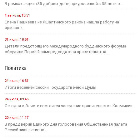
В рамках акции «35 добрых дел», приуроченной к 35-летию...
1 августа, 10:51
Елена Пашкеева из Яшалтинского района нашла работу на
ярмарке...
31 июля, 18:51
Детали предстоящего международного буддийского форума
обсудили Первый зампредседателя правительства...
Политика
24 июля, 16:31
Итоги весенней сессии Государственной Думы
24 июля, 09:46
Сегодня в Элисте состоится заседание правительства Калмыкии.
20 июля, 11:17
В преддверии Единого дня голосования Общественная палата
Республики активно...