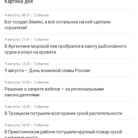
Картина дня
9 августа, 08:27
Событие
Бог создал Землю, а всё остальное на ней сделали
строители!
9 августа, 11:01
Событие
В Аргентине морской лев пробрался в каюту рыболовного
судна и уснул на кровати
9 августа, 13:23
Событие
9 августа — День воинской славы России
9 августа, 10:59
Событие
Решение о запрете вейпов — за региональными
законодателями
9 августа, 13:24
Событие
В Троицком потушили возгорание сухой растительности
9 августа, 18:50
Событие
В Приютненском районе потушили крупный пожар сухой
растительности