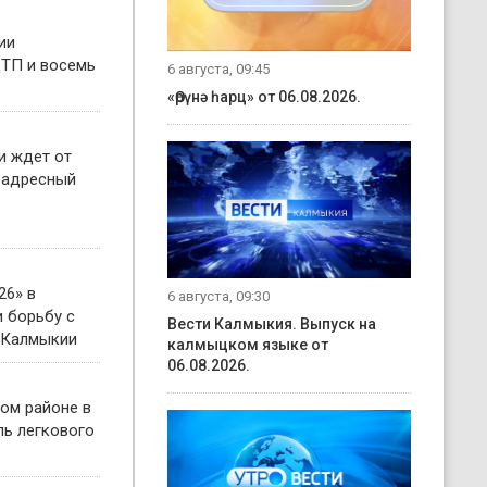
ии
ТП и восемь
6 августа, 09:45
«Өрүнә һарц» от 06.08.2026.
и ждет от
 адресный
26» в
6 августа, 09:30
 борьбу с
Вести Калмыкия. Выпуск на
 Калмыкии
калмыцком языке от
06.08.2026.
ом районе в
ль легкового