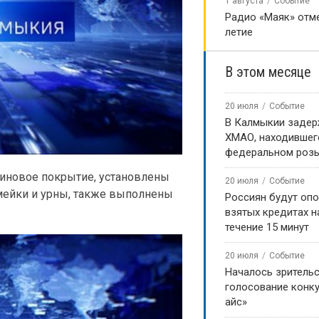
1 августа
Событие
Радио «Маяк» отме
летие
В этом месяце
20 июля
Событие
В Калмыкии задер
ХМАО, находившег
федеральном роз
зиновое покрытие, установлены
20 июля
Событие
мейки и урны, также выполнены
Россиян будут оп
взятых кредитах на
течение 15 минут
20 июля
Событие
Началось зритель
голосование конку
айс»