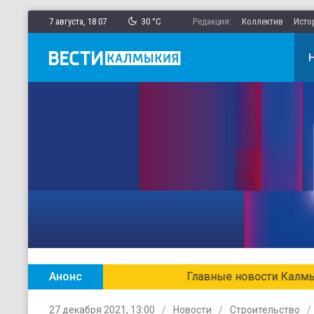
7 августа,
18
:
07
30 °C
Редакция:
Коллектив
Исто
Анонс
Главные новости Калмыкии в ежен
27 декабря 2021, 13:00
Новости
Строительство