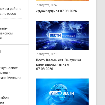
7 августа, 09:45
нском районе
«Өрүнә һарц» от 07.08.2026.
ь лотосов
пий»
мейском
ни
и
7 августа, 09:30
Вести Калмыкия. Выпуск на
калмыцком языке от
 журналист
07.08.2026.
ится в
тиве Михаила
тября
 на