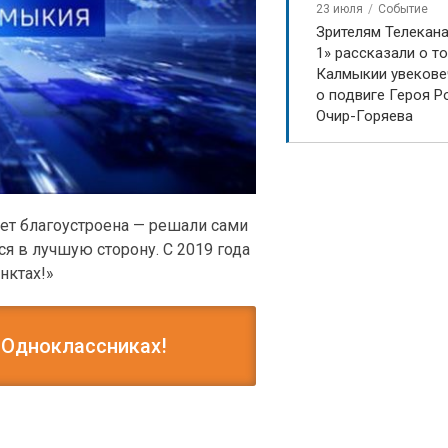
23 июля
Событие
Зрителям Телекан
1» рассказали о то
Калмыкии увекове
о подвиге Героя Р
Очир-Горяева
дет благоустроена — решали сами
я в лучшую сторону. С 2019 года
нктах!»
 Одноклассниках!