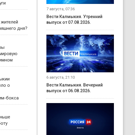
уги
7 августа, 07:36
Вести Калмыкия. Утренний
 жителей
выпуск от 07.08.2026.
няшнего дня?
ры
 мировую
гимном
6 августа, 21:10
ыкии
ело о
Вести Калмыкия. Вечерний
выпуск от 06.08.2026.
им-бокса
еньше
боту