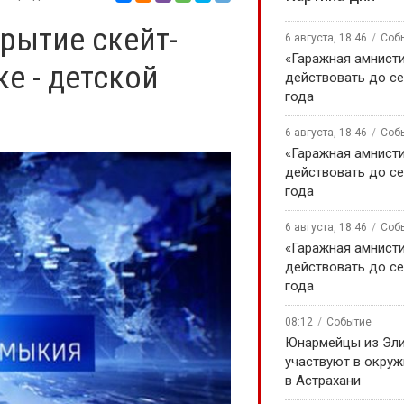
рытие скейт-
6 августа, 18:46
Соб
«Гаражная амнисти
ке - детской
действовать до се
года
6 августа, 18:46
Соб
«Гаражная амнисти
действовать до се
года
6 августа, 18:46
Соб
«Гаражная амнисти
действовать до се
года
08:12
Событие
Юнармейцы из Эл
участвуют в окру
в Астрахани