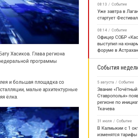
08:13
Событие
Уже завтра в Лага
стартует Фестивал
08:14
Событие
Офицер СОБР «Кас
выступил на юнар
форуме в Астраха
Бату Хасиков. Глава региона
 федеральной программы
События недел
ллея и большая площадка со
5 августа
Событие
Звание «Почётный
сталляции, малые архитектурные
Ставрополья» появ
яя ёлка.
регионе по инициа
Ткачева
31 июля
Событие
В Калмыкии с 1 ок
изменятся тарифы