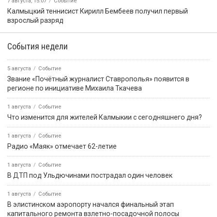
7 августа, 15:07
Событие
Калмыцкий теннисист Кирилл Бембеев получил первый
взрослый разряд
События недели
5 августа
Событие
Звание «Почётный журналист Ставрополья» появится в
регионе по инициативе Михаила Ткачева
1 августа
Событие
Что изменится для жителей Калмыкии с сегодняшнего дня?
1 августа
Событие
Радио «Маяк» отмечает 62-летие
1 августа
Событие
В ДТП под Ульдючинами пострадал один человек
1 августа
Событие
В элистинском аэропорту начался финальный этап
капитального ремонта взлетно-посадочной полосы