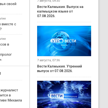
7 августа, 09:30
вья своей
Вести Калмыкия. Выпуск на
калмыцком языке от
07.08.2026.
ытие
 вместе с
?
ытие
сов в
т
 пролог
».
7 августа, 07:36
Вести Калмыкия. Утренний
выпуск от 07.08.2026.
и
 журналист
ится в
тиве Михаила