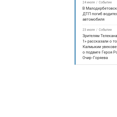
24 июля
Событие
В Малодербетовск
ДТП погиб водите
автомобиля
23 июля
Событие
Зрителям Телекан
1» рассказали о то
Калмыкии увекове
о подвиге Героя Р
Очир-Горяева