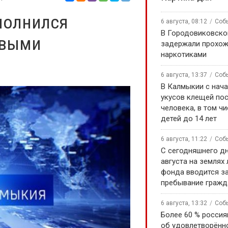
полнился
6 августа, 08:12
Соб
В Городовиковско
овыми
задержали прохож
наркотиками
6 августа, 13:37
Соб
В Калмыкии с нача
укусов клещей по
человека, в том чи
детей до 14 лет
6 августа, 11:22
Соб
С сегодняшнего дн
августа на землях
фонда вводится за
пребывание гражд
6 августа, 13:32
Соб
Более 60 % россия
об удовлетворённ