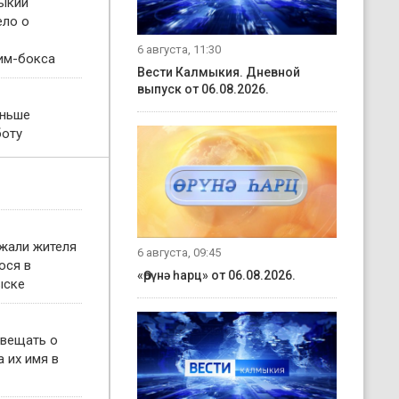
ыкии
ело о
6 августа, 11:30
им-бокса
Вести Калмыкия. Дневной
выпуск от 06.08.2026.
еньше
боту
жали жителя
6 августа, 09:45
ося в
«Өрүнә һарц» от 06.08.2026.
ыске
овещать о
 их имя в