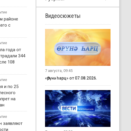
ытие
Видеосюжеты
м районе
его с
ытие
ла года от
страдали 344
сле 108
7 августа, 09:45
«Өрүнә һарц» от 07.08.2026.
ытие
я и по 25
 лесного
прет на
ан
ытие
н заявляют
ости