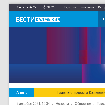
7 августа,
07
:
55
33 °C
Редакция:
Коллектив
Исто
Анонс
Главные новости Калмыкии в ежен
7 декабря 2021, 12:34
Новости
Общество
Горо