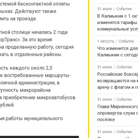
темой бесконтактной оплаты.
31 июля
Событие
зыках. Действуют также
В Калмыкии с 1 ок
ить на проезде.
изменятся тарифы
коммунальные усл
ной столице началась 2 года
орТранс». За это время
1 августа
Событие
на проделанную работу, сегодня
Что изменится для
хать в отдаленные районы.
Калмыкии с сегод
сть каждого около 2,5
31 июля
Событие
Российские боксё
ые востребованные маршруты-
возвращаются на
толичной администрации, в
арену с флагом и 
тупность микрорайона
а приобретение микроавтобусов
31 июля
Событие
ублей.
Глава Мирненског
опровергла слухи 
емя работы муниципального
посёлке
31 июля
Событие