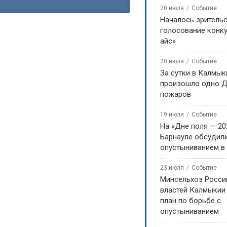
20 июля
Событие
Началось зритель
голосование конку
айс»
20 июля
Событие
За сутки в Калмык
произошло одно Д
пожаров
19 июля
Событие
На «Дне поля — 20
Барнауле обсудили
опустыниванием в
23 июля
Событие
Минсельхоз Росси
властей Калмыкии
план по борьбе с
опустыниванием