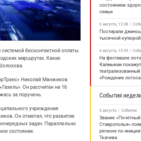
состоянием здоро
семьи
6 августа, 13:38
Соб
Постирали джинсы
тысячной купюрой
системой бесконтактной оплаты.
6 августа, 15:09
Соб
родских маршрутах. Каких
На фестивале лото
Калмыкии покажу
Шолохова.
театрализованный
«Рождение лотоса
ГорТранс» Николай Манжиков
Газель». Он рассчитан на 16
жась за поручень.
События недел
иципального учреждения
5 августа
Событие
иков. Он отметил, что развитие
Звание «Почётный
оочередных задач. Параллельно
Ставрополья» появ
ное состояние.
регионе по инициа
Ткачева