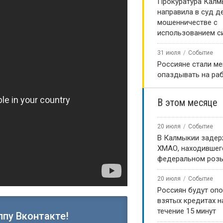
Прокуратура Калм
направила в суд д
мошенничестве с
использованием с
31 июля
Событие
Россияне стали м
опаздывать на ра
В этом месяце
20 июля
Событие
В Калмыкии задер
ХМАО, находившег
федеральном роз
20 июля
Событие
Россиян будут оп
взятых кредитах на
течение 15 минут
ппу Вконтакте!