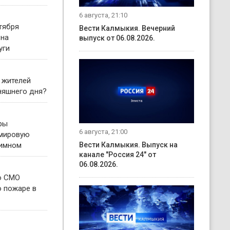
6 августа, 21:10
тября
Вести Калмыкия. Вечерний
 на
выпуск от 06.08.2026.
уги
 жителей
няшнего дня?
ры
6 августа, 21:00
 мировую
гимном
Вести Калмыкия. Выпуск на
канале "Россия 24" от
06.08.2026.
о СМО
о пожаре в