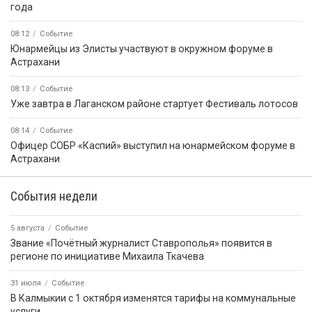
года
08:12
Событие
Юнармейцы из Элисты участвуют в окружном форуме в
Астрахани
08:13
Событие
Уже завтра в Лаганском районе стартует Фестиваль лотосов
08:14
Событие
Офицер СОБР «Каспий» выступил на юнармейском форуме в
Астрахани
События недели
5 августа
Событие
Звание «Почётный журналист Ставрополья» появится в
регионе по инициативе Михаила Ткачева
31 июля
Событие
В Калмыкии с 1 октября изменятся тарифы на коммунальные
услуги