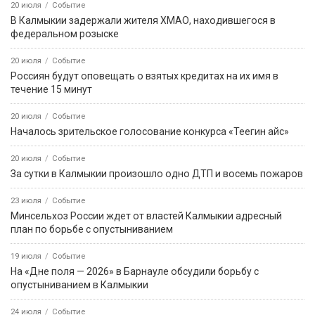
20 июля
Событие
В Калмыкии задержали жителя ХМАО, находившегося в
федеральном розыске
20 июля
Событие
Россиян будут оповещать о взятых кредитах на их имя в
течение 15 минут
20 июля
Событие
Началось зрительское голосование конкурса «Теегин айс»
20 июля
Событие
За сутки в Калмыкии произошло одно ДТП и восемь пожаров
23 июля
Событие
Минсельхоз России ждет от властей Калмыкии адресный
план по борьбе с опустыниванием
19 июля
Событие
На «Дне поля — 2026» в Барнауле обсудили борьбу с
опустыниванием в Калмыкии
24 июля
Событие