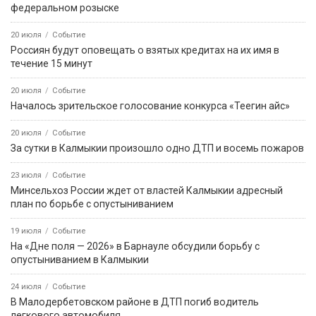
федеральном розыске
20 июля
Событие
Россиян будут оповещать о взятых кредитах на их имя в
течение 15 минут
20 июля
Событие
Началось зрительское голосование конкурса «Теегин айс»
20 июля
Событие
За сутки в Калмыкии произошло одно ДТП и восемь пожаров
23 июля
Событие
Минсельхоз России ждет от властей Калмыкии адресный
план по борьбе с опустыниванием
19 июля
Событие
На «Дне поля — 2026» в Барнауле обсудили борьбу с
опустыниванием в Калмыкии
24 июля
Событие
В Малодербетовском районе в ДТП погиб водитель
легкового автомобиля