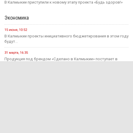
В Калмыкии приступили к новому этапу проекта «Будь здоров!»
Экономика
15 июня, 10:52
В Калмыкии проекты инициативного бюджетирования в этом году
будут...
31 марта, 16:35
Продукция под брендом «Сделано в Калмыкии» поступает в
Антрацитовский...
29 марта, 15:03
Годовая инфляция в Калмыкии в феврале ускорилась до 10,4...
2 декабря, 12:58
В Калмыкии, чтобы накопить миллион, потребуется более десяти
лет.
Происшествия
15 июня, 13:11