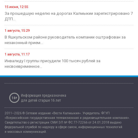
15 июня, 12:55
За прошедшую неделю на дорогах Калмыкии зарегистрировано 7
ДТП...
1 августа, 15:29
В Яшкульском районе руководитель компании оштрафован за
незаконный прием...
1 августа, 11:17
Инвалиду I группы присудили 100 тысяч рублей за
несвоевременное...
Информация предназначена
16+
для детей старше 16 лет
2011–2026 © Сетевое издание «Вести Калмыкия». Учредитель: ФГУП
«Всероссийская государственная телевизионная и радиовещательная компания».
Свидетельство о регистрации СМИ ЭЛ № ФС 77-72266 от 24.01.2018 выдано
федеральной службой по надзору в сфере связи, информационных технологий
и массовых коммуникаций.