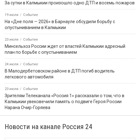
ПРИЁМНАЯ ПРЕЗИДЕНТА РОССИЙСКОЙ
ФЕДЕРАЦИИ В РЕСПУБЛИКЕ КАЛМЫКИЯ
Картина дня
5 августа, 08:55
Событие
Звание «Почётный журналист Ставрополья» появится в
регионе по инициативе Михаила Ткачева
5 августа, 07:50
Событие
В Лагани автомобиль опрокинулся в кювет, пострадал один
человек
5 августа, 08:58
Событие
В России утвердили ГОСТ по охране труда с новыми
правилами для руководителей