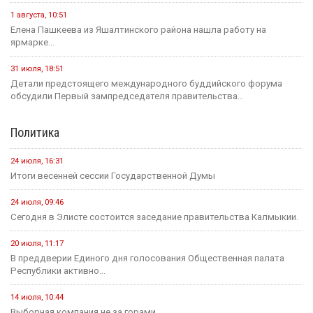
1 августа
Событие
Что изменится для жителей Калмыкии с сегодняшнего дня?
31 июля
Событие
Глава Мирненского СМО опровергла слухи о пожаре в
посёлке
30 июля
Город
Утомляющая монотонность: скрытая угроза сна за рулем
31 июля
Событие
Прокуратура Калмыкии направила в суд дело о
мошенничестве с использованием сим-бокса
31 июля
Событие
Россияне стали меньше опаздывать на работу
В этом месяце
20 июля
Событие
В Калмыкии задержали жителя ХМАО, находившегося в