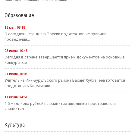
федеральном розыске
20 июля
Событие
Россиян будут оповещать о взятых кредитах на их имя в
течение 15 минут
20 июля
Событие
Началось зрительское голосование конкурса «Теегин айс»
20 июля
Событие
За сутки в Калмыкии произошло одно ДТП и восемь пожаров
19 июля
Событие
На «Дне поля — 2026» в Барнауле обсудили борьбу с
опустыниванием в Калмыкии
23 июля
Событие
Минсельхоз России ждет от властей Калмыкии адресный
план по борьбе с опустыниванием
24 июля
Событие
В Малодербетовском районе в ДТП погиб водитель
легкового автомобиля