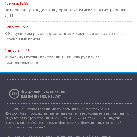
Учитель из Ики-Бурульского района Басанг Хулхачеев готовится
представить Калмыкию...
11 июля, 14:51
1,5 миллиона рублей на развитие школьных пространств и
инициатив...
Культура
31 июля, 10:17
Калмыкия готовится вновь принять гостей на Фестивале Лотосов.
26 июля, 12:31
В этом году героическому эпосу «Джангар» — 585 лет.
24 июля, 12:29
В Калмыкии, в Национальной библиотеке им. А. Амур-Санана,
прошла...
20 июля, 09:39
Сегодня — Международный день шахмат.