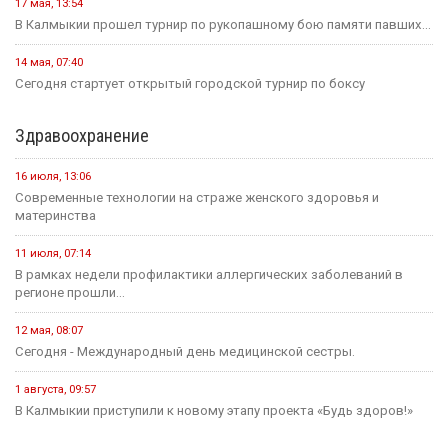
Социальная сфера
16 июля, 13:10
Россия становится одной из самых спокойных стран мира в...
1 августа, 11:42
В рамках акции «35 добрых дел», приуроченной к 35-летию...
1 августа, 10:51
Елена Пашкеева из Яшалтинского района нашла работу на
ярмарке...
31 июля, 18:51
Детали предстоящего международного буддийского форума
обсудили Первый зампредседателя правительства...
Политика
24 июля, 16:31
Итоги весенней сессии Государственной Думы