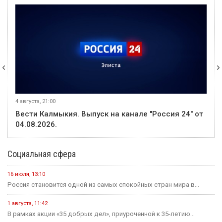
5 августа, 15:18
Событие
В Москве, в Пушкинском музее, открылась выставка
«Алмазная колесница»
5 августа, 12:56
Событие
Жителю Троицкого грозит уголовная ответственность за
кражу денег с помощью найденной сим-карты
5 августа, 13:00
Событие
В Элисте потушили возгорание сухой растительности между
9-м микрорайоном и Сити-Чесс
События недели
31 июля
Событие
В Калмыкии с 1 октября изменятся тарифы на коммунальные
услуги
31 июля
Событие
Российские боксёры возвращаются на мировую арену с
флагом и гимном