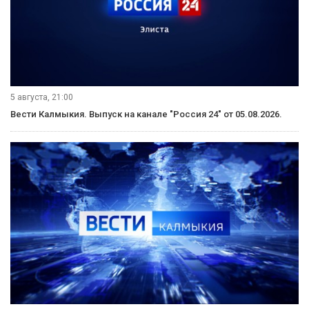
напугать животное. Поэтому главное, чтобы животное
несмотря ни на что, должно сохранять спокойствие.
Впрочем, у четвероногих полицейских график как у всех
стражей порядка: 5 рабочий дней и два выходных. Смена
в среднем по 8 часов, но иногда приходится работать
в усиленном режиме. Сегодня на балансе отдельного
батальона ППС Управления МВД по Элисте 8 скакунов.
В конной полиции, как говорят полицейские, нет случайных
людей. Сюда приходят не по долгу службы, а по
призванию. Любовь к животным обязательна. Ведь
лошадь чувствует настроение человека и на отдыхе,
и во время дежурства.
В целом, работа сотрудников конной полиции, не сильно
отличается от службы обычных стражей порядка: те же
самые ориентировки, патрулирование своего района,
задержание нарушителей. Использование животных
в большинстве случаев позволяет решать эти задачи