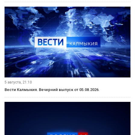
во время общественных мероприятий и охраняет дачные
участки конная полиция. Сейчас в составе отдельного
батальона ППС 8 служебных лошадей. Кавалеристы несут
службу в любую погоду, каждый день по 8 часов в седле.
О непростых буднях всадников в погонах и их проблемах
во время патрулирования узнавала моя коллега Светлана
Аджиева.
Каждый день сюда в конюшню полицейские приходят
за два часа до выезда, за это время необходимо
покормить четвероногого напарника, привести в порядок
амуницию, правильно посадить седло и главное
не перетянуть подпруги. Старший сержант Алексей
Хазыков со своим любимцем Гошей несет службы более
восьми лет, за это время научился чувствовать своего
скакуна и доверять ему.
Лошадь как боец спецподразделения должна
преодолевать страхи, и главное беспрекословно
подчиняться наезднику. Ведь во время патрулирования
в лесопарковой зоне отдыхающие всячески пытаются