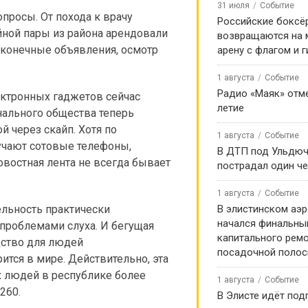
31 июля
Событие
просы. От похода к врачу
Российские боксё
йной пары из района арендовали
возвращаются на
сконечные объявления, осмотр
арену с флагом и 
1 августа
Событие
Радио «Маяк» отме
ектронных гаджетов сейчас
летие
нального общества теперь
 через скайп. Хотя по
1 августа
Событие
учают сотовые телефоны,
В ДТП под Ульдю
овостная лента не всегда бывает
пострадал один ч
1 августа
Событие
ельность практически
В элистинском аэр
начался финальны
проблемами слуха. И бегущая
капитального ремо
дство для людей
посадочной поло
ится в мире. Действительно, эта
х людей в республике более
1 августа
Событие
260.
В Элисте идёт под