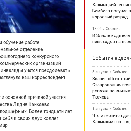
Калмыцкий теннис
Бембеев получил 
взрослый разряд
13:06
Событие
В Элисте водитель
пешеходов на пер
 обучение работе
нальное отделение
прошлогоднего конкурсного
События недел
коммерческих организаций.
инвалиды учатся преодолевать
5 августа
Событие
заглянула наш корреспондент
Звание «Почётный
Ставрополья» появ
регионе по инициа
и основной причиной участия
Ткачева
щества Лидия Канкаева
1 августа
Событие
х подшефных. Более тридцати лет
Что изменится для
т себя и своих двух коллег
Калмыкии с сегод
мир.