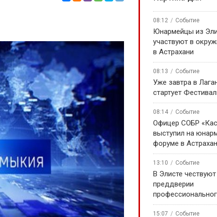
08:12
Событие
Юнармейцы из Эл
участвуют в окру
в Астрахани
08:13
Событие
Уже завтра в Лага
стартует Фестивал
08:14
Событие
Офицер СОБР «Кас
выступил на юнар
форуме в Астраха
13:10
Событие
В Элисте чествуют
преддверии
профессиональног
15:07
Событие