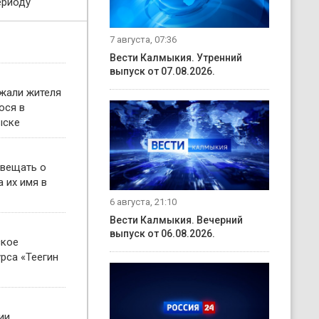
ериоду
7 августа, 07:36
Вести Калмыкия. Утренний
выпуск от 07.08.2026.
жали жителя
ося в
ыске
овещать о
 их имя в
6 августа, 21:10
Вести Калмыкия. Вечерний
выпуск от 06.08.2026.
ское
рса «Теегин
ии