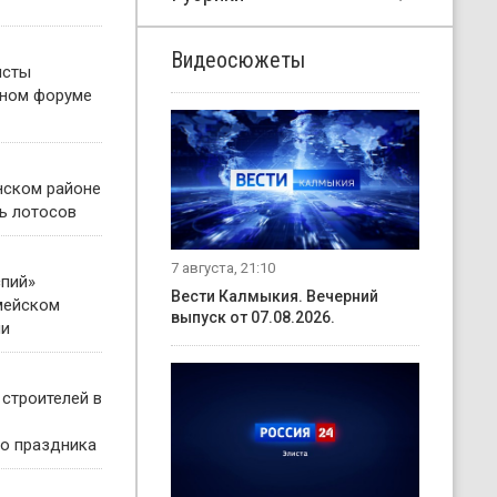
Видеосюжеты
исты
жном форуме
нском районе
ь лотосов
7 августа, 21:10
пий»
Вести Калмыкия. Вечерний
мейском
выпуск от 07.08.2026.
ни
 строителей в
о праздника