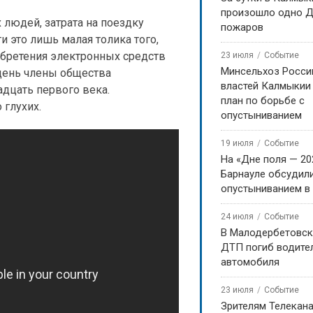
произошло одно Д
 людей, затрата на поездку
пожаров
и это лишь малая толика того,
иобретения электронных средств
23 июля
Событие
Минсельхоз Росси
 день члены общества
властей Калмыкии
дцать первого века.
план по борьбе с
 глухих.
опустыниванием
19 июля
Событие
На «Дне поля — 20
Барнауле обсудили
опустыниванием в
24 июля
Событие
В Малодербетовск
ДТП погиб водите
автомобиля
23 июля
Событие
Зрителям Телекан