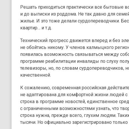
Решать приходиться практически все бытовые во
и до выписки из роддома. Не так давно для семе
жилье. И это тоже делали сурдопереводчики. Бе
квартир… и т.д.
Технический прогресс движется вперед и без эл
не обойтись никому. У членов калмыцкого регио
появилась возможность связываться между собой
программе реабилитации инвалиды по слуху пол
телевизоры, но, по словам сурдопереводчиков, н
качественной.
К сожалению, современная российская действит
не адаптирована для комфортной жизни людей с 
строка в программе новостей, единственное сре
с ограниченными возможностями узнать, что твор
строка нужна, прежде всего, глухим людям. Таки
тысячи. Но официально зарегистрировано только 