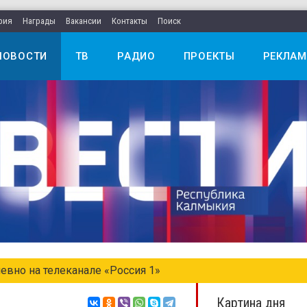
рия
Награды
Вакансии
Контакты
Поиск
НОВОСТИ
ТВ
РАДИО
ПРОЕКТЫ
РЕКЛАМ
едельном выпуске «Местное время. Воскресенье»
Картина дня