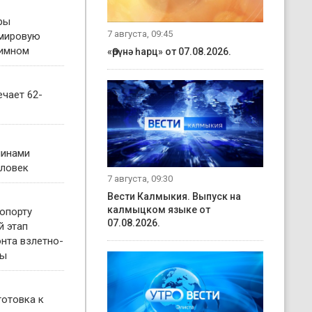
ры
7 августа, 09:45
 мировую
гимном
«Өрүнә һарц» от 07.08.2026.
чает 62-
чинами
еловек
7 августа, 09:30
Вести Калмыкия. Выпуск на
калмыцком языке от
опорту
07.08.2026.
й этап
нта взлетно-
сы
готовка к