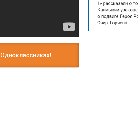
1» рассказали о то
Калмыкии увекове
о подвиге Героя Р
Очир-Горяева
 Одноклассниках!