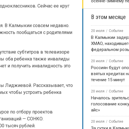
осенне-зимнему п
одноклассников. Сейчас ее круг
В этом месяце
я. В Калмыкии совсем недавно.
20 июля
Событие
ожность пообщаться с родителями
В Калмыкии задер
ХМАО, находившег
федеральном роз
тствие субтитров в телевизоре
ины оба ребенка также инвалиды
20 июля
Событие
учет и получить инвалидность это
Россиян будут оп
взятых кредитах на
течение 15 минут
ны Лиджиевой. Рассказывает, что
20 июля
Событие
мых чтобы устроить ребенка
Началось зритель
голосование конку
айс»
курсе по отбору проектов
ганизаций — СОНКО.
20 июля
Событие
0 тысяч рублей.
За сутки в Калмык