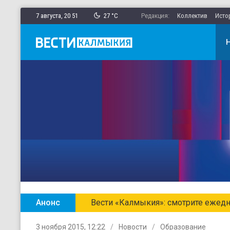
7 августа,
20
:
51
27 °C
Редакция:
Коллектив
Исто
Анонс
Главные новости Калмыкии в ежен
3 ноября 2015, 12:22
Новости
Образование