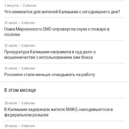
1 августа
Событие
Что изменится для жителей Калмыкии с сегодняшнего дня?
31 июля
Событие
Глава Мирненского СМО опровергла слухи о пожаре в
посёлке
31 июля
Событие
Прокуратура Калмыкии направила в суд дело о
мошенничестве с использованием сим-бокса
31 июля
Событие
Россияне стали меньше опаздывать на работу
В этом месяце
20 июля
Событие
В Калмыкии задержали жителя ХМАО, находившегося в
федеральном розыске
20 июля
Событие