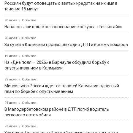
Россиян будут оповещать о взятых кредитах на их имя в
течение 15 минут
20 июля
Событие
Началось зрительское голосование конкурса «Теегин айс»
20 июля
Событие
За сутки в Калмыкии произошло одно ДТП и восемь пожаров
19 июля
Событие
На «Дне поля — 2026» в Барнауле обсудили борьбу с
опустыниванием в Калмыкии
23 июля
Событие
Минсельхоз России ждет от властей Калмыкии адресный
план по борьбе с опустыниванием
24 июля
Событие
В Малодербетовском районе в ДТП погиб водитель
легкового автомобиля
23 июля
Событие
Зрителям Телеканала «Россия 1» рассказали о том, что в