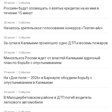
20 июля
Событие
Россиян будут оповещать о взятых кредитах на их имя в
течение 15 минут
20 июля
Событие
Началось зрительское голосование конкурса «Теегин айс»
20 июля
Событие
За сутки в Калмыкии произошло одно ДТП и восемь пожаров
23 июля
Событие
Минсельхоз России ждет от властей Калмыкии адресный
план по борьбе с опустыниванием
19 июля
Событие
На «Дне поля — 2026» в Барнауле обсудили борьбу с
опустыниванием в Калмыкии
24 июля
Событие
В Малодербетовском районе в ДТП погиб водитель
легкового автомобиля
23 июля
Событие