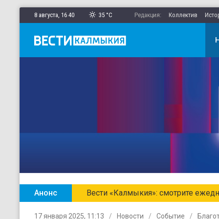
8 августа,
16
:
40
35 °C
Редакция:
Коллектив
Исто
Анонс
Вести «Калмыкия»: смотрите ежедн
17 января 2025, 11:13
Новости
Событие
Благо