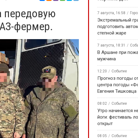
а передовую
7 августа, 16:58
Гор
Экстремальный гра
УАЗ-фермер.
подготовить авто
степной жаре
7 августа, 18:31
Соб
В Аршане при пожа
мужчина
12:20
Событие
Прогноз погоды о
центра погоды «Ф
Евгения Тишковца
08:02
Событие
Утро начинается не
йоги: фестиваль л
открыт
08:05
Событие