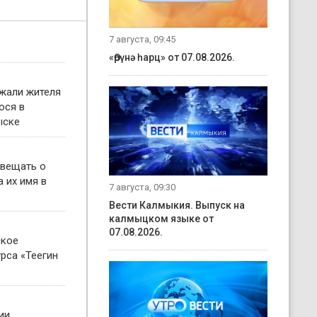
7 августа, 09:45
«Өрүнә һарц» от 07.08.2026.
жали жителя
ося в
ыске
овещать о
 их имя в
7 августа, 09:30
Вести Калмыкия. Выпуск на
калмыцком языке от
07.08.2026.
ское
рса «Теегин
ии