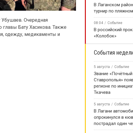
В Лаганском район
турнир по пляжно
г Убушаев. Очередная
08:04
Событие
 главы Бату Хасикова. Также
В российский про
ия, одежду, медикаменты и
«Колобок»
События недел
5 августа
Событие
Звание «Почётный
Ставрополья» появ
регионе по инициа
Ткачева
5 августа
Событие
В Лагани автомоб
опрокинулся в кюв
пострадал один ч