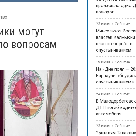
произошло одно Д
пожаров
тво
23 июля
Событие
ики могут
Минсельхоз Росси
властей Калмыкии
по вопросам
план по борьбе с
опустыниванием
19 июля
Событие
На «Дне поля — 20
Барнауле обсудили
опустыниванием в
24 июля
Событие
В Малодербетовск
ДТП погиб водите
автомобиля
23 июля
Событие
Зрителям Телекан