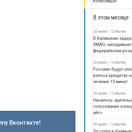
колесница»
В этом месяце
20 июля
Событие
В Калмыкии задер
ХМАО, находившег
федеральном роз
20 июля
Событие
Россиян будут оп
взятых кредитах на
течение 15 минут
20 июля
Событие
Началось зритель
голосование конку
айс»
ппу Вконтакте!
20 июля
Событие
За сутки в Калмык