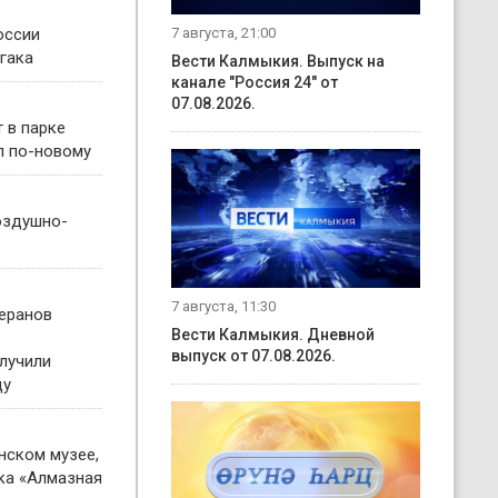
7 августа, 21:00
оссии
йгака
Вести Калмыкия. Выпуск на
канале "Россия 24" от
07.08.2026.
 в парке
л по-новому
оздушно-
7 августа, 11:30
теранов
Вести Калмыкия. Дневной
выпуск от 07.08.2026.
лучили
ду
нском музее,
ка «Алмазная