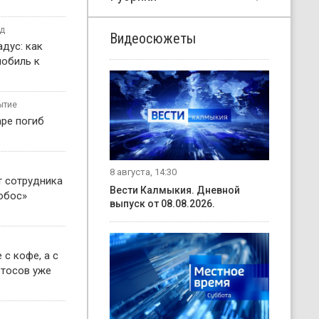
од
Видеосюжеты
дус: как
мобиль к
ытие
ре погиб
8 августа, 14:30
т сотрудника
Вести Калмыкия. Дневной
обос»
выпуск от 08.08.2026.
 с кофе, а с
отосов уже