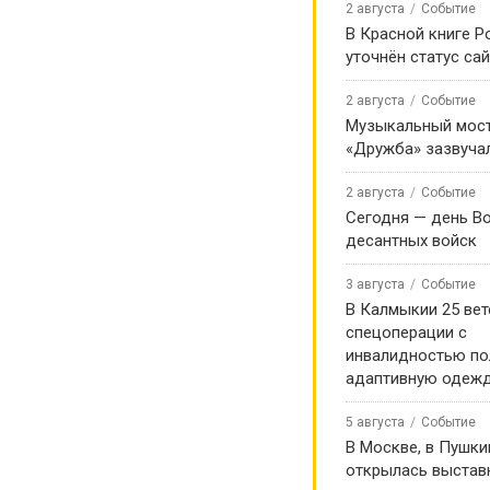
2 августа
Событие
В Красной книге Р
уточнён статус са
2 августа
Событие
Музыкальный мост
«Дружба» зазвуча
2 августа
Событие
Сегодня — день В
десантных войск
3 августа
Событие
В Калмыкии 25 ве
спецоперации с
инвалидностью по
адаптивную одеж
5 августа
Событие
В Москве, в Пушки
открылась выстав