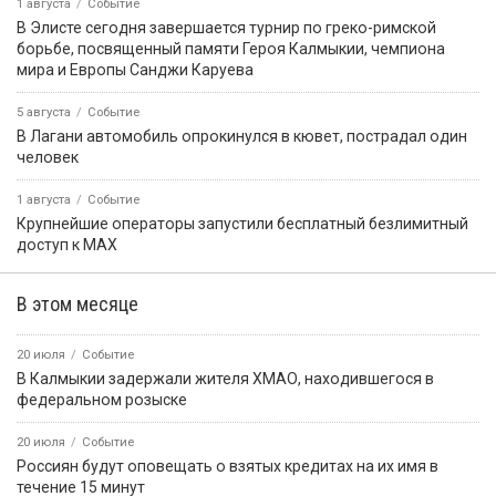
1 августа
Событие
В Элисте сегодня завершается турнир по греко-римской
борьбе, посвященный памяти Героя Калмыкии, чемпиона
мира и Европы Санджи Каруева
5 августа
Событие
В Лагани автомобиль опрокинулся в кювет, пострадал один
человек
1 августа
Событие
Крупнейшие операторы запустили бесплатный безлимитный
доступ к MAX
В этом месяце
20 июля
Событие
В Калмыкии задержали жителя ХМАО, находившегося в
федеральном розыске
20 июля
Событие
Россиян будут оповещать о взятых кредитах на их имя в
течение 15 минут