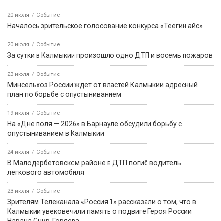
20 июля
Событие
Началось зрительское голосование конкурса «Теегин айс»
20 июля
Событие
За сутки в Калмыкии произошло одно ДТП и восемь пожаров
23 июля
Событие
Минсельхоз России ждет от властей Калмыкии адресный
план по борьбе с опустыниванием
19 июля
Событие
На «Дне поля — 2026» в Барнауле обсудили борьбу с
опустыниванием в Калмыкии
24 июля
Событие
В Малодербетовском районе в ДТП погиб водитель
легкового автомобиля
23 июля
Событие
Зрителям Телеканала «Россия 1» рассказали о том, что в
Калмыкии увековечили память о подвиге Героя России
Нарана Очир-Горяева