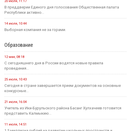
20 июля, 11:17
В преддверии Единого дня голосования Общественная палата
Республики активно...
14 июля, 10:44
Выборная компания не за горами.
Образование
12 мая, 08:18
С сегодняшнего дня в России водятся новые правила
проведения...
25 июля, 10:43
Сегодня в стране завершается прием документов на основные
конкурсные...
21 июля, 16:04
Учитель из Ики-Бурульского района Басанг Хулхачеев готовится
представить Калмыкию...
11 июля, 14:51
1,5 миллиона рублей на развитие школьных пространств и