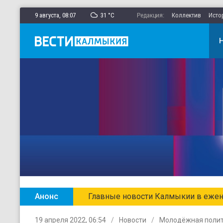
9 августа,
08
:
07
31 °C
Редакция:
Коллектив
Исто
Анонс
Главные новости Калмыкии в ежен
19 апреля 2022, 06:54
Новости
Молодёжная поли