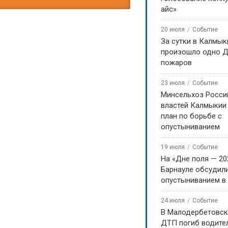
айс»
20 июля
Событие
За сутки в Калмык
произошло одно Д
пожаров
23 июля
Событие
Минсельхоз Росси
властей Калмыкии
план по борьбе с
опустыниванием
19 июля
Событие
На «Дне поля — 20
Барнауле обсудили
опустыниванием в
24 июля
Событие
В Малодербетовск
ДТП погиб водите