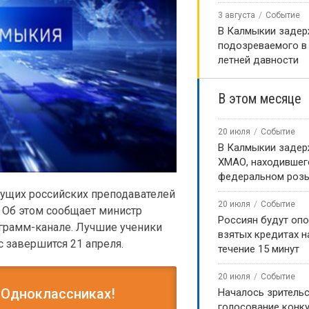
3 августа
Событие
️В Калмыкии заде
подозреваемого в 
летней давности
В этом месяце
20 июля
Событие
В Калмыкии задер
ХМАО, находившег
федеральном роз
дущих российских преподавателей
20 июля
Событие
. Об этом сообщает министр
Россиян будут оп
еграмм-канале. Лучшие ученики
взятых кредитах на
с завершится 21 апреля.
течение 15 минут
20 июля
Событие
 Одноклассниках!
Началось зритель
голосование конку