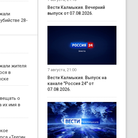
Вести Калмыкия. Вечерний
выпуск от 07.08.2026.
ржали
убийстве 28-
жали жителя
7 августа, 21:00
ося в
Вести Калмыкия. Выпуск на
ыске
канале "Россия 24" от
07.08.2026.
овещать о
 их имя в
ское
рса «Теегин