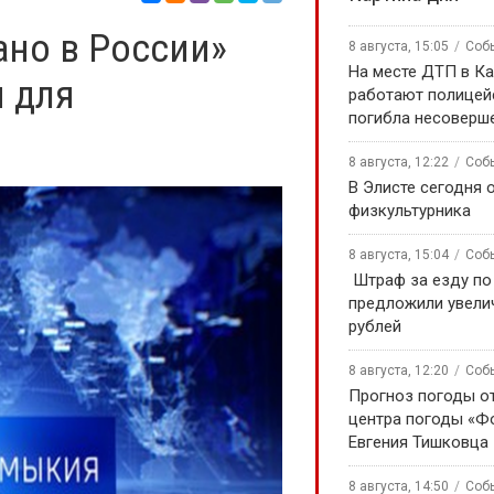
но в России»
8 августа, 15:05
Соб
На месте ДТП в К
 для
работают полицей
погибла несоверш
8 августа, 12:22
Соб
В Элисте сегодня 
физкультурника
8 августа, 15:04
Соб
️ Штраф за езду п
предложили увели
рублей
8 августа, 12:20
Соб
Прогноз погоды о
центра погоды «Ф
Евгения Тишковца
8 августа, 14:50
Соб