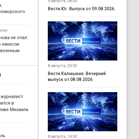
9 августа, 08:00
,
Вести Юг. Выпуск от 09.08.2026.
номорского
ытие
нова не спал:
 нанесли
о военным
8 августа, 20:50
и
Вести Калмыкия. Вечерний
выпуск от 08.08.2026.
 журналист
ится в
тиве Михаила
иль
8 августа, 14:30