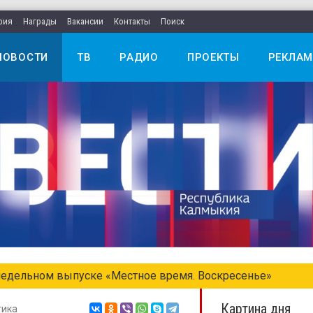
рия
Награды
Вакансии
Контакты
Поиск
НОВОСТИ
ТВ
РАДИО
ПРОЕКТЫ
РЕКЛАМ
едельном выпуске «Местное время. Воскресенье»
Картина дня
тика