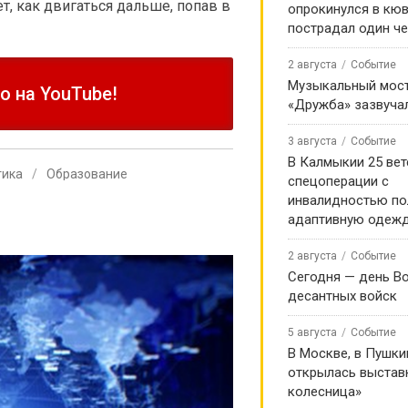
ет, как двигаться дальше, попав в
опрокинулся в кюв
пострадал один ч
2 августа
Событие
Музыкальный мост
 на YouTube!
«Дружба» зазвуча
3 августа
Событие
В Калмыкии 25 ве
тика
Образование
спецоперации с
инвалидностью по
адаптивную одеж
2 августа
Событие
Сегодня — день В
десантных войск
5 августа
Событие
В Москве, в Пушки
открылась выстав
колесница»