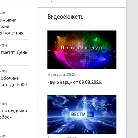
ытие
Видеосюжеты
алмыкии
ские:
еннолетняя
ытие
отметят День
ытие
9 августа, 08:20
о обочине
«Өрүнә һарц» от 09.08.2026.
чить до 5000
ытие
т сотрудника
обос»
ытие