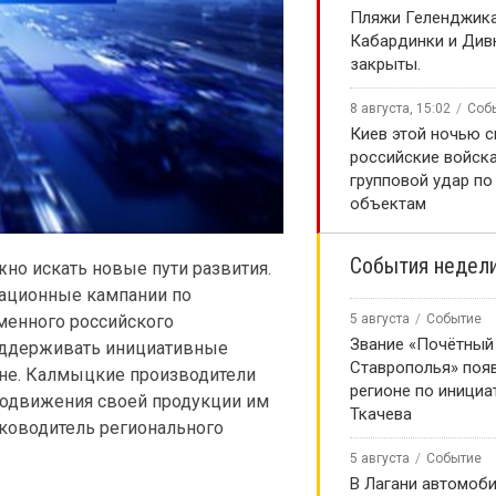
️Пляжи Геленджика
Кабардинки и Див
закрыты.
8 августа, 15:02
Соб
Киев этой ночью с
российские войска
групповой удар п
объектам
События недел
но искать новые пути развития.
мационные кампании по
менного российского
5 августа
Событие
Звание «Почётный
оддерживать инициативные
Ставрополья» появ
ане. Калмыцкие производители
регионе по инициа
родвижения своей продукции им
Ткачева
руководитель регионального
5 августа
Событие
В Лагани автомоб