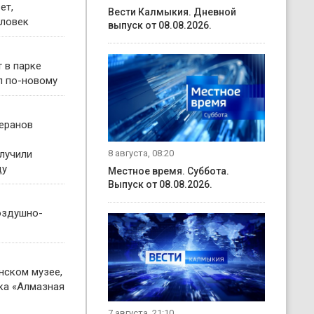
ет,
Вести Калмыкия. Дневной
еловек
выпуск от 08.08.2026.
 в парке
л по-новому
теранов
лучили
8 августа, 08:20
ду
Местное время. Суббота.
Выпуск от 08.08.2026.
оздушно-
нском музее,
ка «Алмазная
7 августа, 21:10