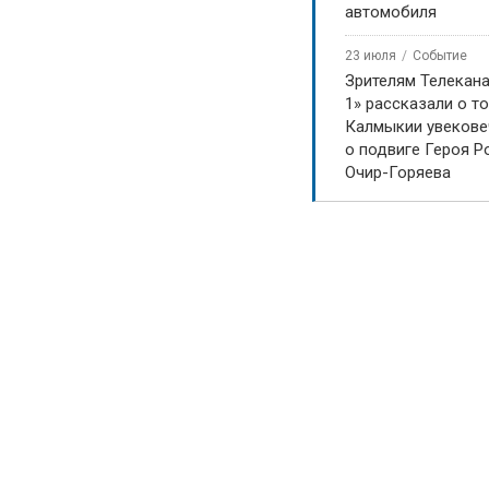
автомобиля
23 июля
Событие
Зрителям Телекан
1» рассказали о то
Калмыкии увекове
о подвиге Героя Р
Очир-Горяева