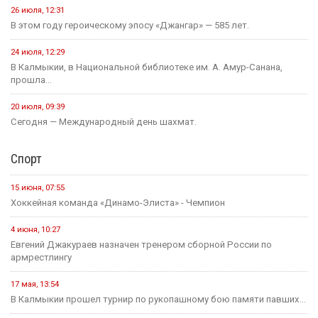
26 июля, 12:31
В этом году героическому эпосу «Джангар» — 585 лет.
24 июля, 12:29
В Калмыкии, в Национальной библиотеке им. А. Амур-Санана,
прошла...
20 июля, 09:39
Сегодня — Международный день шахмат.
Спорт
15 июня, 07:55
Хоккейная команда «Динамо-Элиста» - Чемпион
4 июня, 10:27
Евгений Джакураев назначен тренером сборной России по
армрестлингу
17 мая, 13:54
В Калмыкии прошел турнир по рукопашному бою памяти павших...