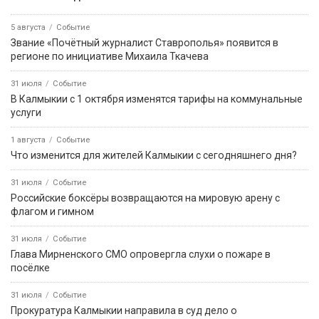
5 августа
Событие
Звание «Почётный журналист Ставрополья» появится в
регионе по инициативе Михаила Ткачева
31 июля
Событие
В Калмыкии с 1 октября изменятся тарифы на коммунальные
услуги
1 августа
Событие
Что изменится для жителей Калмыкии с сегодняшнего дня?
31 июля
Событие
Российские боксёры возвращаются на мировую арену с
флагом и гимном
31 июля
Событие
Глава Мирненского СМО опровергла слухи о пожаре в
посёлке
31 июля
Событие
Прокуратура Калмыкии направила в суд дело о