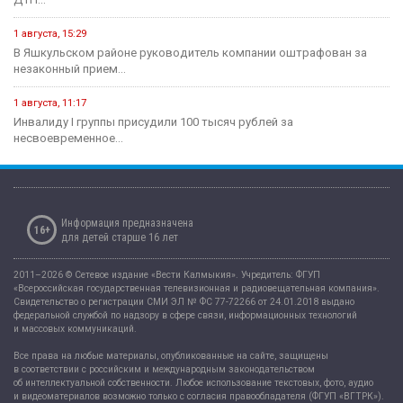
1 августа, 15:29
В Яшкульском районе руководитель компании оштрафован за
незаконный прием...
1 августа, 11:17
Инвалиду I группы присудили 100 тысяч рублей за
несвоевременное...
Информация предназначена
16+
для детей старше 16 лет
2011–2026 © Сетевое издание «Вести Калмыкия». Учредитель: ФГУП
«Всероссийская государственная телевизионная и радиовещательная компания».
Свидетельство о регистрации СМИ ЭЛ № ФС 77-72266 от 24.01.2018 выдано
федеральной службой по надзору в сфере связи, информационных технологий
и массовых коммуникаций.
Все права на любые материалы, опубликованные на сайте, защищены
в соответствии с российским и международным законодательством
об интеллектуальной собственности. Любое использование текстовых, фото, аудио
и видеоматериалов возможно только с согласия правообладателя (ФГУП «ВГТРК»).