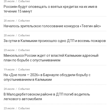
20 июля
Событие
Россиян будут оповещать о взятых кредитах на их имя в
течение 15 минут
20 июля
Событие
Началось зрительское голосование конкурса «Теегин айс»
20 июля
Событие
За сутки в Калмыкии произошло одно ДТП и восемь пожаров
23 июля
Событие
Минсельхоз России ждет от властей Калмыкии адресный
план по борьбе с опустыниванием
19 июля
Событие
На «Дне поля — 2026» в Барнауле обсудили борьбу с
опустыниванием в Калмыкии
24 июля
Событие
В Малодербетовском районе в ДТП погиб водитель
легкового автомобиля
23 июля
Событие