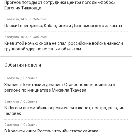
Прогноз погоды от сотрудника центра погоды «Фобос»
Евгения Тишковца
8 августа, 14:50
Событие
️Пляжи Геленджика, Кабардинки и Дивноморского закрыты.
8 августа, 15:02
Событие
Киев этой ночью снова не спал: российские войска нанесли
групповой удар по военным объектам
События недели
5 августа
Событие
Звание «Почётный журналист Ставрополья» появится в
регионе по инициативе Михаила Ткачева
5 августа
Событие
В Лагани автомобиль опрокинулся в кювет, пострадал один
человек
2 августа
Событие
В Красной книге России уточнён статус сайгака