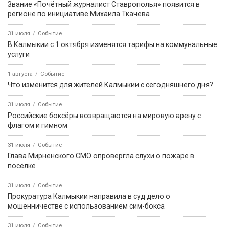
Звание «Почётный журналист Ставрополья» появится в
регионе по инициативе Михаила Ткачева
31 июля
Событие
В Калмыкии с 1 октября изменятся тарифы на коммунальные
услуги
1 августа
Событие
Что изменится для жителей Калмыкии с сегодняшнего дня?
31 июля
Событие
Российские боксёры возвращаются на мировую арену с
флагом и гимном
31 июля
Событие
Глава Мирненского СМО опровергла слухи о пожаре в
посёлке
31 июля
Событие
Прокуратура Калмыкии направила в суд дело о
мошенничестве с использованием сим-бокса
31 июля
Событие