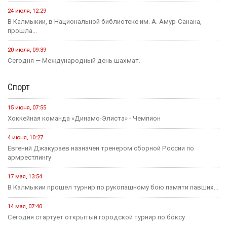
24 июля, 12:29
В Калмыкии, в Национальной библиотеке им. А. Амур-Санана,
прошла...
20 июля, 09:39
Сегодня — Международный день шахмат.
Спорт
15 июня, 07:55
Хоккейная команда «Динамо-Элиста» - Чемпион
4 июня, 10:27
Евгений Джакураев назначен тренером сборной России по
армрестлингу
17 мая, 13:54
В Калмыкии прошел турнир по рукопашному бою памяти павших...
14 мая, 07:40
Сегодня стартует открытый городской турнир по боксу