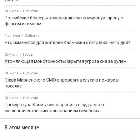
31 июля
Событие
Российские боксёры возвращаются на мировую арену с
флагом и гимном
1 августа
Событие
Что изменится для жителей Калмыкии с сегодняшнего дня?
30 июля
Город
Утомляющая монотонность: скрытая угроза сна за рулем
31 июля
Событие
Глава Мирненского СМО опровергла слухи о пожаре в
посёлке
31 июля
Событие
Прокуратура Калмыкии направила в суд дело о
мошенничестве с использованием сим-бокса
В этом месяце