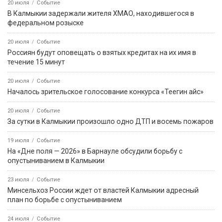
20 июля
Событие
В Калмыкии задержали жителя ХМАО, находившегося в
федеральном розыске
20 июля
Событие
Россиян будут оповещать о взятых кредитах на их имя в
течение 15 минут
20 июля
Событие
Началось зрительское голосование конкурса «Теегин айс»
20 июля
Событие
За сутки в Калмыкии произошло одно ДТП и восемь пожаров
19 июля
Событие
На «Дне поля — 2026» в Барнауле обсудили борьбу с
опустыниванием в Калмыкии
23 июля
Событие
Минсельхоз России ждет от властей Калмыкии адресный
план по борьбе с опустыниванием
24 июля
Событие