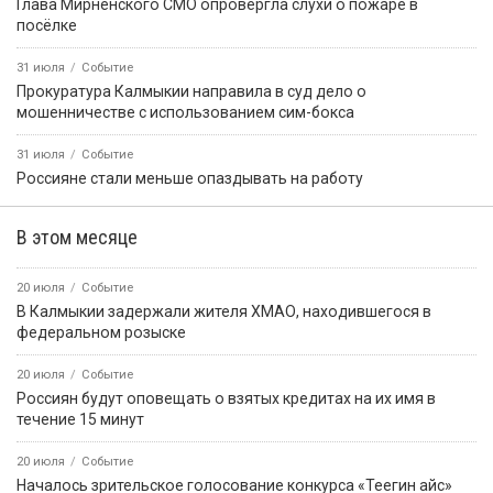
Глава Мирненского СМО опровергла слухи о пожаре в
посёлке
31 июля
Событие
Прокуратура Калмыкии направила в суд дело о
мошенничестве с использованием сим-бокса
31 июля
Событие
Россияне стали меньше опаздывать на работу
В этом месяце
20 июля
Событие
В Калмыкии задержали жителя ХМАО, находившегося в
федеральном розыске
20 июля
Событие
Россиян будут оповещать о взятых кредитах на их имя в
течение 15 минут
20 июля
Событие
Началось зрительское голосование конкурса «Теегин айс»