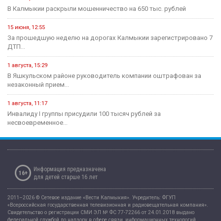
В Калмыкии раскрыли мошенничество на 650 тыс. рублей
15 июня, 12:55
За прошедшую неделю на дорогах Калмыкии зарегистрировано 7
ДТП...
1 августа, 15:29
В Яшкульском районе руководитель компании оштрафован за
незаконный прием...
1 августа, 11:17
Инвалиду I группы присудили 100 тысяч рублей за
несвоевременное...
Информация предназначена
16+
для детей старше 16 лет
2011–2026 © Сетевое издание «Вести Калмыкия». Учредитель: ФГУП
«Всероссийская государственная телевизионная и радиовещательная компания».
Свидетельство о регистрации СМИ ЭЛ № ФС 77-72266 от 24.01.2018 выдано
федеральной службой по надзору в сфере связи, информационных технологий