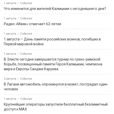
1 августа
Событие
Что изменится для жителей Калмыкии с сегодняшнего дня?
1 августа
Событие
Радио «Маяк» отмечает 62-летие
1 августа
Событие
1 августа — День памяти российских воинов, погибших в
Первой мировой войне
1 августа
Событие
В Элисте сегодня завершается турнир по греко-римской
борьбе, посвященный памяти Героя Калмыкии, чемпиона
мира и Европы Санджи Каруева
5 августа
Событие
В Лагани автомобиль опрокинулся в кювет, пострадал один
человек
1 августа
Событие
Крупнейшие операторы запустили бесплатный безлимитный
доступ к MAX