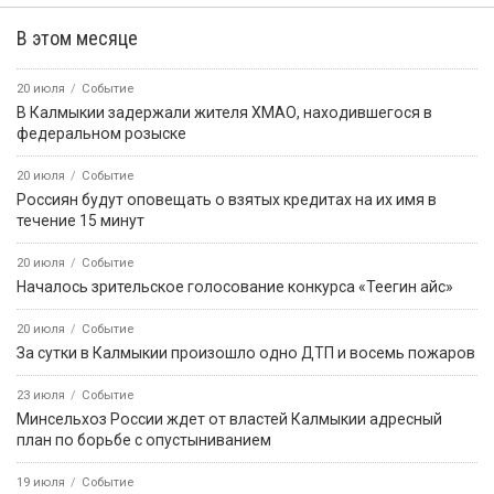
В этом месяце
20 июля
Событие
В Калмыкии задержали жителя ХМАО, находившегося в
федеральном розыске
20 июля
Событие
Россиян будут оповещать о взятых кредитах на их имя в
течение 15 минут
20 июля
Событие
Началось зрительское голосование конкурса «Теегин айс»
20 июля
Событие
За сутки в Калмыкии произошло одно ДТП и восемь пожаров
23 июля
Событие
Минсельхоз России ждет от властей Калмыкии адресный
план по борьбе с опустыниванием
19 июля
Событие