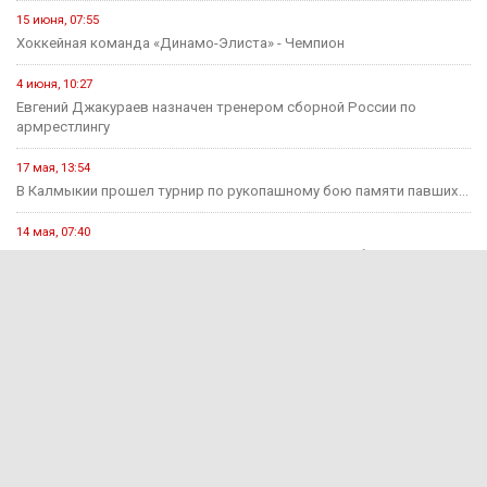
15 июня, 07:55
Хоккейная команда «Динамо-Элиста» - Чемпион
4 июня, 10:27
Евгений Джакураев назначен тренером сборной России по
армрестлингу
17 мая, 13:54
В Калмыкии прошел турнир по рукопашному бою памяти павших...
14 мая, 07:40
Сегодня стартует открытый городской турнир по боксу
Здравоохранение
16 июля, 13:06
Современные технологии на страже женского здоровья и
материнства
11 июля, 07:14
В рамках недели профилактики аллергических заболеваний в
регионе прошли...