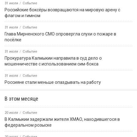
31 июля
Событие
Российские боксёры возвращаются на мировую арену с
флагом и гимном
31 июля
Событие
Глава Мирненского СМО опровергла слухи о пожаре в
посёлке
31 июля
Событие
Прокуратура Калмыкии направила в суд дело о
мошенничестве с использованием сим-бокса
31 июля
Событие
Россияне стали меньше опаздывать на работу
В этом месяце
20 июля
Событие
В Калмыкии задержали жителя ХМАО, находившегося в
федеральном розыске
20 июля
Событие