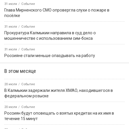
31 июля
Событие
Глава Мирненского СМО опровергла слухи о пожаре в
посёлке
31 июля
Событие
Прокуратура Калмыкии направила в суд дело о
мошенничестве с использованием сим-бокса
31 июля
Событие
Россияне стали меньше опаздывать на работу
В этом месяце
20 июля
Событие
В Калмыкии задержали жителя ХМАО, находившегося в
федеральном розыске
20 июля
Событие
Россиян будут оповещать о взятых кредитах на их имя в
течение 15 минут