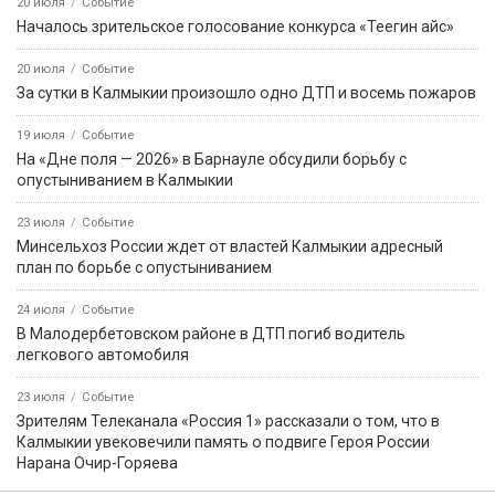
20 июля
Событие
Началось зрительское голосование конкурса «Теегин айс»
20 июля
Событие
За сутки в Калмыкии произошло одно ДТП и восемь пожаров
19 июля
Событие
На «Дне поля — 2026» в Барнауле обсудили борьбу с
опустыниванием в Калмыкии
23 июля
Событие
Минсельхоз России ждет от властей Калмыкии адресный
план по борьбе с опустыниванием
24 июля
Событие
В Малодербетовском районе в ДТП погиб водитель
легкового автомобиля
23 июля
Событие
Зрителям Телеканала «Россия 1» рассказали о том, что в
Калмыкии увековечили память о подвиге Героя России
Нарана Очир-Горяева