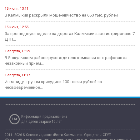
15 июня, 13:11
В Калмыкии раскрыли мошенничество на 650 тыс. рублей
15 июня, 12:55
За прошедшую неделю на дорогах Калмыкии зарегистрировано 7
ДТП...
1 августа, 15:29
В Яшкульском районе руководитель компании оштрафован за
незаконный прием...
1 августа, 11:17
Инвалиду I группы присудили 100 тысяч рублей за
несвоевременное...
Информация предназначена
16+
для детей старше 16 лет
2011–2026 © Сетевое издание «Вести Калмыкия». Учредитель: ФГУП
«Всероссийская государственная телевизионная и радиовещательная компания».