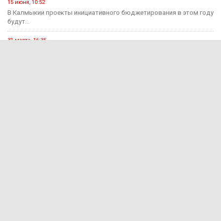
15 июня, 10:52
В Калмыкии проекты инициативного бюджетирования в этом году
будут...
31 марта, 16:35
Продукция под брендом «Сделано в Калмыкии» поступает в
Антрацитовский...
29 марта, 15:03
Годовая инфляция в Калмыкии в феврале ускорилась до 10,4...
2 декабря, 12:58
В Калмыкии, чтобы накопить миллион, потребуется более десяти
лет.
Происшествия
15 июня, 13:11
В Калмыкии раскрыли мошенничество на 650 тыс. рублей
15 июня, 12:55
За прошедшую неделю на дорогах Калмыкии зарегистрировано 7
ДТП...