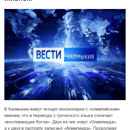
В Калмыкии живут четыре пенсионерки с «олимпийским»
именем, что в переводе с греческого языка означает
«воспевающие богов». Двух из них зовут «Олимпиада»,
а у двух в паспорте записано «Алимпиада». Продолжая