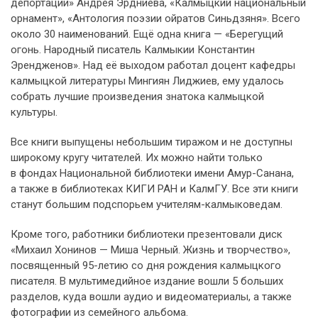
депортации» Андрея Эрдниева, «Калмыцкий национальный
орнамент», «Антология поэзии ойратов Синьдзяня». Всего
около 30 наименований. Ещё одна книга — «Берегущий
огонь. Народный писатель Калмыкии Константин
Эрендженов». Над её выходом работал доцент кафедры
калмыцкой литературы Мингиян Лиджиев, ему удалось
собрать лучшие произведения знатока калмыцкой
культуры.
Все книги выпущены небольшим тиражом и не доступны
широкому кругу читателей. Их можно найти только
в фондах Национальной библиотеки имени Амур-Санана,
а также в библиотеках КИГИ РАН и КалмГУ. Все эти книги
станут большим подспорьем учителям-калмыковедам.
Кроме того, работники библиотеки презентовали диск
«Михаил Хонинов — Миша Черный. Жизнь и творчество»,
посвященный 95-летию со дня рождения калмыцкого
писателя. В мультимедийное издание вошли 5 больших
разделов, куда вошли аудио и видеоматериалы, а также
фотографии из семейного альбома.