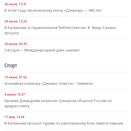
26 июля, 12:31
В этом году героическому эпосу «Джангар» — 585 лет.
24 июля, 12:29
В Калмыкии, в Национальной библиотеке им. А. Амур-Санана,
прошла...
20 июля, 09:39
Сегодня — Международный день шахмат.
Спорт
15 июня, 07:55
Хоккейная команда «Динамо-Элиста» - Чемпион
4 июня, 10:27
Евгений Джакураев назначен тренером сборной России по
армрестлингу
17 мая, 13:54
В Калмыкии прошел турнир по рукопашному бою памяти павших...