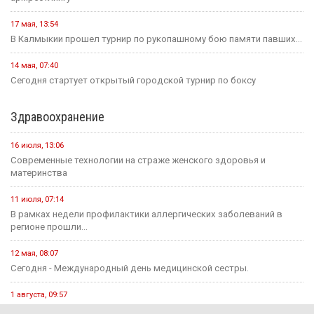
17 мая, 13:54
В Калмыкии прошел турнир по рукопашному бою памяти павших...
14 мая, 07:40
Сегодня стартует открытый городской турнир по боксу
Здравоохранение
16 июля, 13:06
Современные технологии на страже женского здоровья и
материнства
11 июля, 07:14
В рамках недели профилактики аллергических заболеваний в
регионе прошли...
12 мая, 08:07
Сегодня - Международный день медицинской сестры.
1 августа, 09:57
В Калмыкии приступили к новому этапу проекта «Будь здоров!»