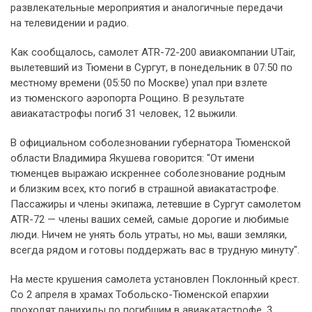
развлекательные мероприятия и аналогичные передачи
на телевидении и радио.
Как сообщалось, самолет ATR-72-200 авиакомпании UTair,
вылетевший из Тюмени в Сургут, в понедельник в 07:50 по
местному времени (05:50 по Москве) упал при взлете
из тюменского аэропорта Рощино. В результате
авиакатастрофы погиб 31 человек, 12 выжили.
В официальном соболезновании губернатора Тюменской
области Владимира Якушева говорится: "От имени
тюменцев выражаю искреннее соболезнование родным
и близким всех, кто погиб в страшной авиакатастрофе.
Пассажиры и члены экипажа, летевшие в Сургут самолетом
ATR-72 — члены ваших семей, самые дорогие и любимые
люди. Ничем не унять боль утраты, но мы, ваши земляки,
всегда рядом и готовы поддержать вас в трудную минуту".
На месте крушения самолета установлен Поклонный крест.
Со 2 апреля в храмах Тобольско-Тюменской епархии
проходят панихиды по погибшим в авиакатастрофе, 3