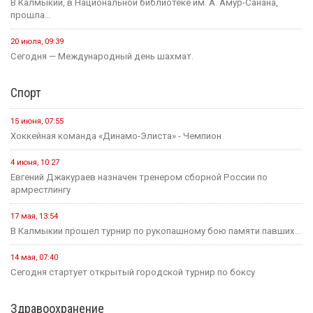
В Калмыкии, в Национальной библиотеке им. А. Амур-Санана,
прошла...
20 июля, 09:39
Сегодня — Международный день шахмат.
Спорт
15 июня, 07:55
Хоккейная команда «Динамо-Элиста» - Чемпион
4 июня, 10:27
Евгений Джакураев назначен тренером сборной России по
армрестлингу
17 мая, 13:54
В Калмыкии прошел турнир по рукопашному бою памяти павших...
14 мая, 07:40
Сегодня стартует открытый городской турнир по боксу
Здравоохранение