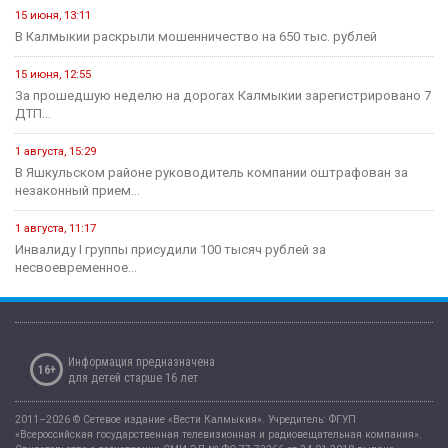
15 июня, 13:11
В Калмыкии раскрыли мошенничество на 650 тыс. рублей
15 июня, 12:55
За прошедшую неделю на дорогах Калмыкии зарегистрировано 7
ДТП...
1 августа, 15:29
В Яшкульском районе руководитель компании оштрафован за
незаконный прием...
1 августа, 11:17
Инвалиду I группы присудили 100 тысяч рублей за
несвоевременное...
Информация предназначена
16+
для детей старше 16 лет
2011–2026 © Сетевое издание «Вести Калмыкия». Учредитель: ФГУП
«Всероссийская государственная телевизионная и радиовещательная компания».