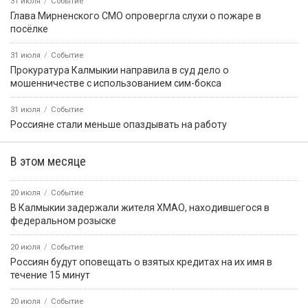
31 июля
Событие
Глава Мирненского СМО опровергла слухи о пожаре в
посёлке
31 июля
Событие
Прокуратура Калмыкии направила в суд дело о
мошенничестве с использованием сим-бокса
31 июля
Событие
Россияне стали меньше опаздывать на работу
В этом месяце
20 июля
Событие
В Калмыкии задержали жителя ХМАО, находившегося в
федеральном розыске
20 июля
Событие
Россиян будут оповещать о взятых кредитах на их имя в
течение 15 минут
20 июля
Событие