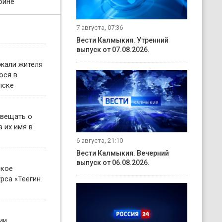
ойне
7 августа, 07:36
Вести Калмыкия. Утренний
выпуск от 07.08.2026.
жали жителя
ося в
ыске
овещать о
 их имя в
6 августа, 21:10
Вести Калмыкия. Вечерний
выпуск от 06.08.2026.
ское
рса «Теегин
ии