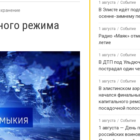
1 августа
Событие
В Элисте идёт под
охранение
осенне-зимнему п
ного режима
1 августа
Событие
Радио «Маяк» отме
летие
1 августа
Событие
В ДТП под Ульдю
пострадал один ч
1 августа
Событие
В элистинском аэр
начался финальны
капитального ремо
посадочной поло
1 августа
Событие
1 августа — День 
российских воинов