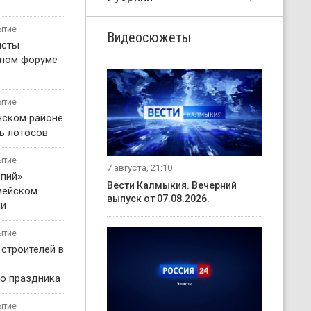
ытие
Видеосюжеты
исты
жном форуме
ытие
нском районе
ь лотосов
ытие
7 августа, 21:10
пий»
Вести Калмыкия. Вечерний
мейском
выпуск от 07.08.2026.
ни
ытие
 строителей в
о праздника
ытие