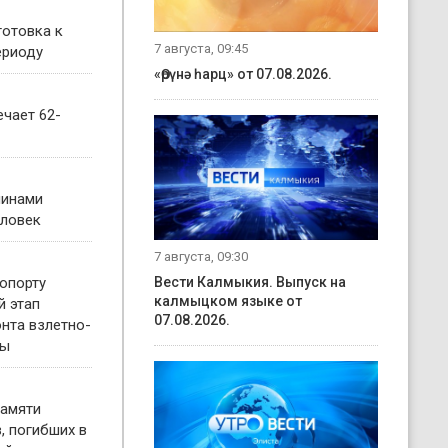
готовка к
7 августа, 09:45
ериоду
«Өрүнә һарц» от 07.08.2026.
чает 62-
чинами
еловек
7 августа, 09:30
опорту
Вести Калмыкия. Выпуск на
калмыцком языке от
й этап
07.08.2026.
нта взлетно-
сы
памяти
, погибших в