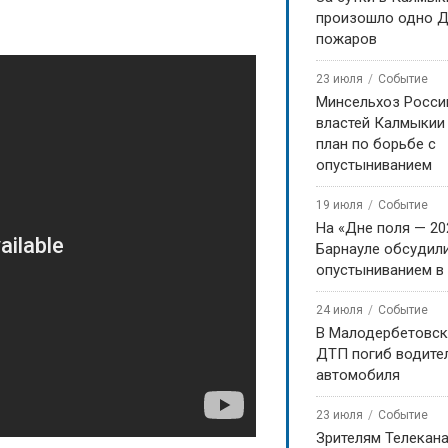
произошло одно Д
пожаров
23 июля
Событие
Минсельхоз Росси
властей Калмыкии
план по борьбе с
опустыниванием
19 июля
Событие
На «Дне поля — 20
Барнауле обсудили
опустыниванием в
24 июля
Событие
В Малодербетовск
ДТП погиб водите
автомобиля
23 июля
Событие
Зрителям Телекан