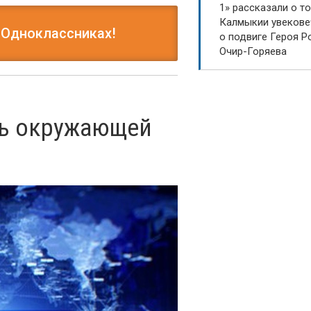
1» рассказали о то
Калмыкии увекове
 Одноклассниках!
о подвиге Героя Р
Очир-Горяева
нь окружающей