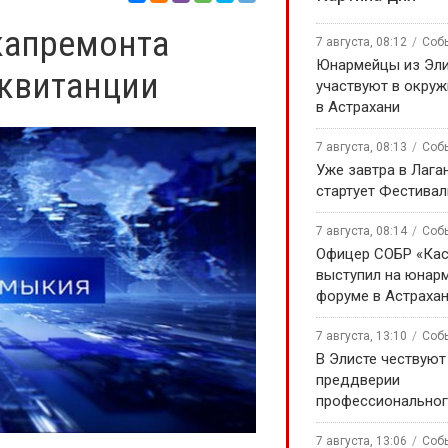
капремонта
7 августа, 08:12
Соб
Юнармейцы из Эл
 квитанции
участвуют в окру
в Астрахани
7 августа, 08:13
Соб
Уже завтра в Лага
стартует Фестивал
7 августа, 08:14
Соб
Офицер СОБР «Кас
выступил на юнар
форуме в Астраха
7 августа, 13:10
Соб
В Элисте чествуют
преддверии
профессиональног
7 августа, 13:06
Соб