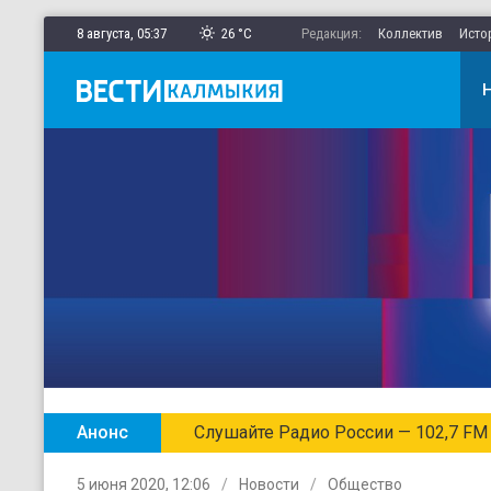
8 августа,
05
:
37
26 °C
Редакция:
Коллектив
Исто
Анонс
Слушайте Радио России — 102,7 FM
5 июня 2020, 12:06
Новости
Общество