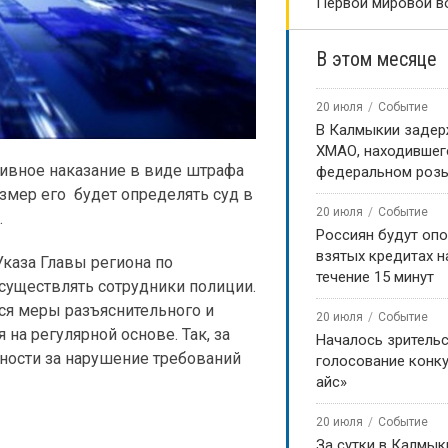
Первой мировой в
В этом месяце
20 июля
Событие
В Калмыкии задер
ХМАО, находившег
тивное наказание в виде штрафа
федеральном роз
змер его будет определять суд в
20 июля
Событие
.
Россиян будут оп
взятых кредитах на
каза Главы региона по
течение 15 минут
уществлять сотрудники полиции.
ся меры разъяснительного и
20 июля
Событие
на регулярной основе. Так, за
Началось зритель
ности за нарушение требований
голосование конку
айс»
20 июля
Событие
За сутки в Калмык