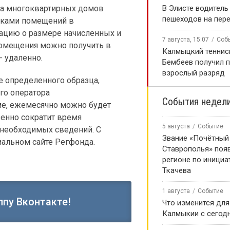
В Элисте водитель
та многоквартирных домов
пешеходов на пер
никами помещений в
ацию о размере начисленных и
7 августа, 15:07
Соб
помещения можно получить в
Калмыцкий теннис
- удаленно.
Бембеев получил 
взрослый разряд
е определенного образца,
го оператора
События недел
ме, ежемесячно можно будет
венно сократит время
5 августа
Событие
 необходимых сведений. С
Звание «Почётный
альном сайте Регфонда.
Ставрополья» появ
регионе по инициа
Ткачева
1 августа
Событие
ппу Вконтакте!
Что изменится для
Калмыкии с сегод