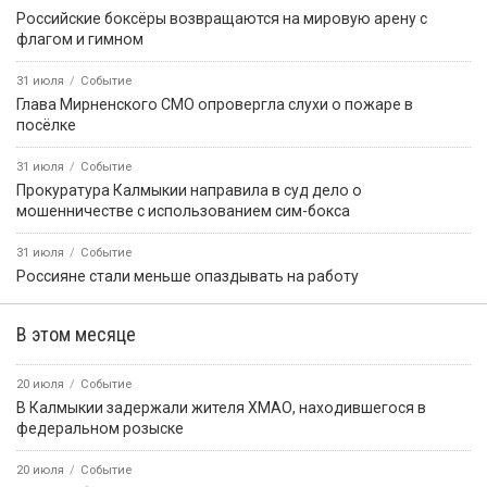
Российские боксёры возвращаются на мировую арену с
флагом и гимном
31 июля
Событие
Глава Мирненского СМО опровергла слухи о пожаре в
посёлке
31 июля
Событие
Прокуратура Калмыкии направила в суд дело о
мошенничестве с использованием сим-бокса
31 июля
Событие
Россияне стали меньше опаздывать на работу
В этом месяце
20 июля
Событие
В Калмыкии задержали жителя ХМАО, находившегося в
федеральном розыске
20 июля
Событие