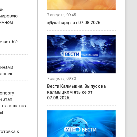
ры
7 августа, 09:45
 мировую
гимном
«Өрүнә һарц» от 07.08.2026.
чает 62-
чинами
еловек
7 августа, 09:30
Вести Калмыкия. Выпуск на
калмыцком языке от
опорту
07.08.2026.
й этап
нта взлетно-
сы
готовка к