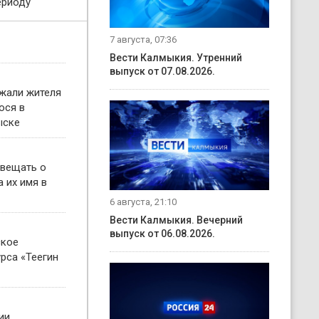
ериоду
7 августа, 07:36
Вести Калмыкия. Утренний
выпуск от 07.08.2026.
жали жителя
ося в
ыске
овещать о
 их имя в
6 августа, 21:10
Вести Калмыкия. Вечерний
выпуск от 06.08.2026.
ское
рса «Теегин
ии