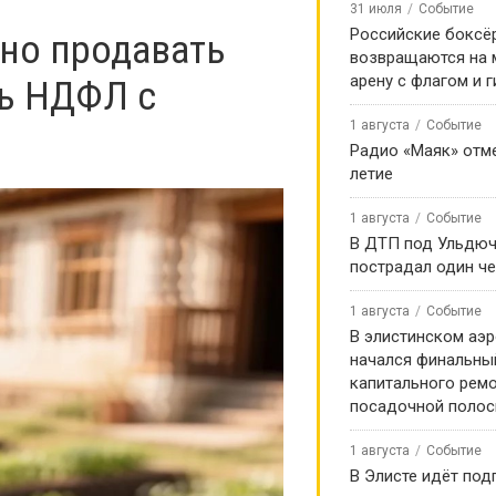
31 июля
Событие
Российские боксё
но продавать
возвращаются на
арену с флагом и 
ть НДФЛ с
1 августа
Событие
Радио «Маяк» отме
летие
1 августа
Событие
В ДТП под Ульдю
пострадал один ч
1 августа
Событие
В элистинском аэр
начался финальны
капитального ремо
посадочной поло
1 августа
Событие
В Элисте идёт под