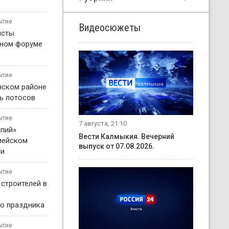
ытие
Видеосюжеты
исты
жном форуме
ытие
нском районе
ь лотосов
ытие
7 августа, 21:10
пий»
Вести Калмыкия. Вечерний
мейском
выпуск от 07.08.2026.
ни
ытие
 строителей в
о праздника
ытие