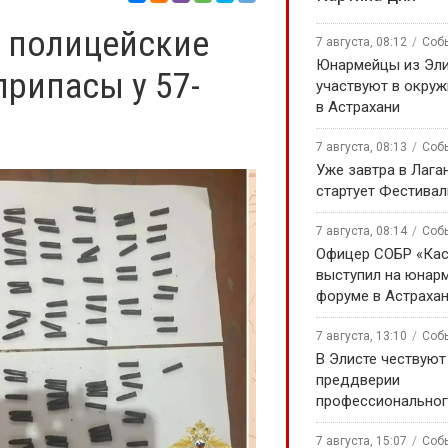
 полицейские
7 августа, 08:12
Соб
Юнармейцы из Эл
припасы у 57-
участвуют в окру
в Астрахани
7 августа, 08:13
Соб
Уже завтра в Лага
стартует Фестивал
7 августа, 08:14
Соб
Офицер СОБР «Кас
выступил на юнар
форуме в Астраха
7 августа, 13:10
Соб
В Элисте чествуют
преддверии
профессиональног
7 августа, 15:07
Соб