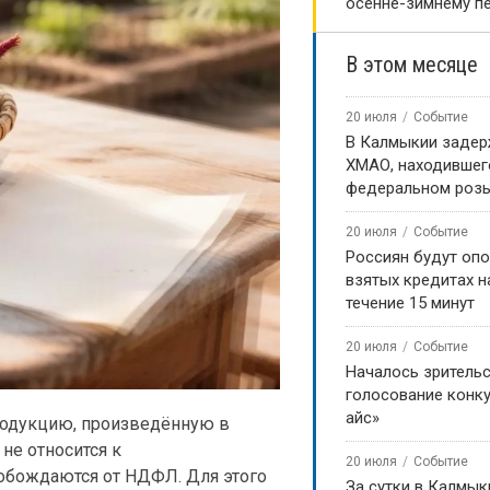
осенне-зимнему п
В этом месяце
20 июля
Событие
В Калмыкии задер
ХМАО, находившег
федеральном роз
20 июля
Событие
Россиян будут оп
взятых кредитах на
течение 15 минут
20 июля
Событие
Началось зритель
голосование конку
айс»
родукцию, произведённую в
не относится к
20 июля
Событие
обождаются от НДФЛ. Для этого
За сутки в Калмык