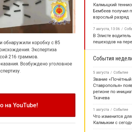
Калмыцкий теннис
Бембеев получил 
взрослый разряд
7 августа, 13:06
Соб
В Элисте водитель
пешеходов на пер
и обнаружили коробку с 85
роисхождения. Экспертиза
ссой 216 граммов.
События недел
казания. Возбуждено уголовное
спертизу.
5 августа
Событие
Звание «Почётный
Ставрополья» появ
регионе по инициа
Ткачева
 на YouTube!
1 августа
Событие
Что изменится для
Калмыкии с сегод