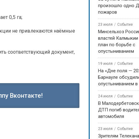
произошло одно Д
пожаров
т 0,5 га;
23 июля
Событие
укции не привлекаются наёмные
Минсельхоз Росси
властей Калмыкии
план по борьбе с
опустыниванием
ить соответствующий документ,
19 июля
Событие
На «Дне поля — 20
Барнауле обсудили
опустыниванием в
ппу Вконтакте!
24 июля
Событие
В Малодербетовск
ДТП погиб водите
автомобиля
23 июля
Событие
Зрителям Телекан