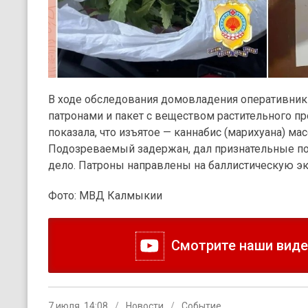
В ходе обследования домовладения оперативник
патронами и пакет с веществом растительного п
показала, что изъятое — каннабис (марихуана) ма
Подозреваемый задержан, дал признательные по
дело. Патроны направлены на баллистическую эк
Фото: МВД Калмыкии
Смотрите наши видео
7 июля, 14:08
Новости
Событие