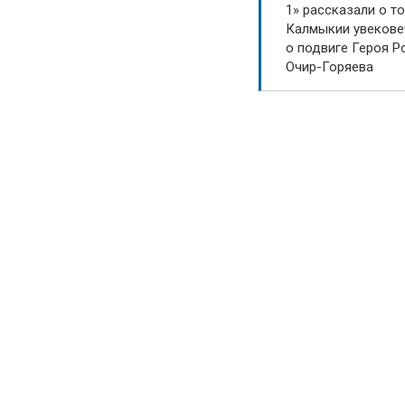
1» рассказали о то
Калмыкии увекове
о подвиге Героя Р
Очир-Горяева