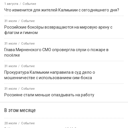
1 августа
Событие
Что изменится для жителей Калмыкии с сегодняшнего дня?
31 июля
Событие
Российские боксёры возвращаются на мировую арену с
флагом и гимном
31 июля
Событие
Глава Мирненского СМО опровергла слухи о пожаре в
посёлке
31 июля
Событие
Прокуратура Калмыкии направила в суд дело о
мошенничестве с использованием сим-бокса
31 июля
Событие
Россияне стали меньше опаздывать на работу
В этом месяце
20 июля
Событие