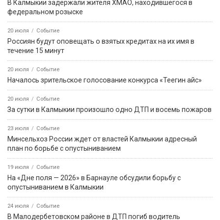
В Калмыкии задержали жителя ХМАО, находившегося в
федеральном розыске
20 июля
Событие
Россиян будут оповещать о взятых кредитах на их имя в
течение 15 минут
20 июля
Событие
Началось зрительское голосование конкурса «Теегин айс»
20 июля
Событие
За сутки в Калмыкии произошло одно ДТП и восемь пожаров
23 июля
Событие
Минсельхоз России ждет от властей Калмыкии адресный
план по борьбе с опустыниванием
19 июля
Событие
На «Дне поля — 2026» в Барнауле обсудили борьбу с
опустыниванием в Калмыкии
24 июля
Событие
В Малодербетовском районе в ДТП погиб водитель