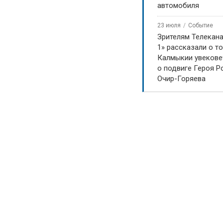
автомобиля
23 июля
Событие
Зрителям Телекан
1» рассказали о то
Калмыкии увекове
о подвиге Героя Р
Очир-Горяева