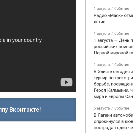
1 августа
Событие
Радио «Маяк» отме
летие
1 августа
Событие
1 августа — День 
российских воинов
Первой мировой в
1 августа
Событие
В Элисте сегодня 
турнир по греко-р
борьбе, посвящен
Героя Калмыкии, 
мира и Европы Са
ппу Вконтакте!
5 августа
Событие
В Лагани автомоб
опрокинулся в кюв
пострадал один ч