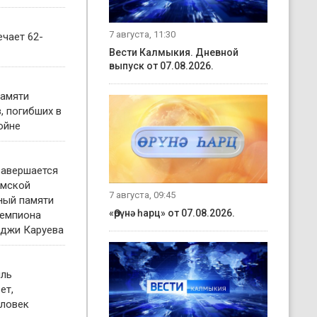
7 августа, 11:30
чает 62-
Вести Калмыкия. Дневной
выпуск от 07.08.2026.
памяти
, погибших в
ойне
завершается
имской
7 августа, 09:45
ный памяти
«Өрүнә һарц» от 07.08.2026.
чемпиона
нджи Каруева
иль
ет,
еловек