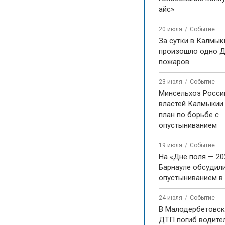
айс»
20 июля
Событие
За сутки в Калмык
произошло одно Д
пожаров
23 июля
Событие
Минсельхоз Росси
властей Калмыкии
план по борьбе с
опустыниванием
19 июля
Событие
На «Дне поля — 20
Барнауле обсудили
опустыниванием в
24 июля
Событие
В Малодербетовск
ДТП погиб водите