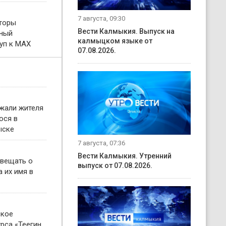
7 августа, 09:30
торы
Вести Калмыкия. Выпуск на
тный
калмыцком языке от
уп к MAX
07.08.2026.
жали жителя
ося в
ыске
7 августа, 07:36
Вести Калмыкия. Утренний
овещать о
выпуск от 07.08.2026.
 их имя в
ское
рса «Теегин