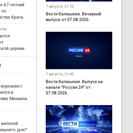
е 67-летний
7 августа, 21:10
 по
Вести Калмыкия. Вечерний
йстве брата
выпуск от 07.08.2026.
ытие
ается
нт
кой церкви
и
7 августа, 21:00
Вести Калмыкия. Выпуск на
 журналист
канале "Россия 24" от
ится в
07.08.2026.
тиве Михаила
 жителей
няшнего дня?