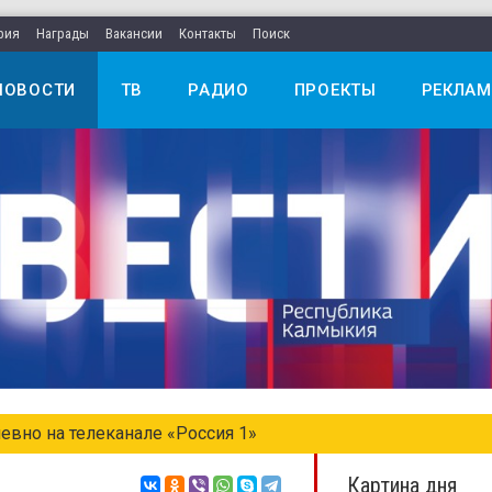
рия
Награды
Вакансии
Контакты
Поиск
НОВОСТИ
ТВ
РАДИО
ПРОЕКТЫ
РЕКЛАМ
едельном выпуске «Местное время. Воскресенье»
Картина дня