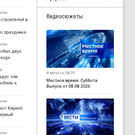
ытие
Видеосюжеты
 строителей в
о праздника
ытие
 сбил двух
еходе
од
8 августа, 08:20
дус: как
Местное время. Суббота.
мобиль к
Выпуск от 08.08.2026.
ытие
ист Кирилл
первый
ытие