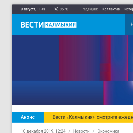
8 августа,
11
:
43
36 °C
Редакция:
Коллектив
Исто
Анонс
Главные новости Калмыкии в ежен
10 декабря 2019, 12:24
Новости
Экономика