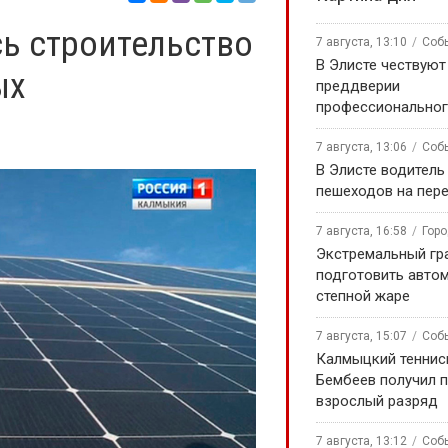
ь строительство
7 августа, 13:10
Соб
В Элисте чествуют
ых
преддверии
профессиональног
7 августа, 13:06
Соб
В Элисте водитель
пешеходов на пер
7 августа, 16:58
Гор
Экстремальный гра
подготовить авто
степной жаре
7 августа, 15:07
Соб
Калмыцкий теннис
Бембеев получил 
взрослый разряд
7 августа, 13:12
Соб