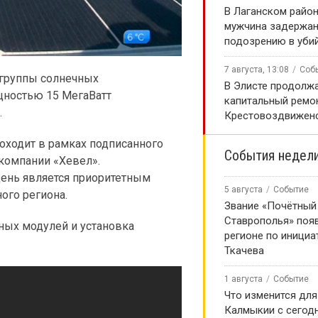
В Лаганском район
мужчина задержан
подозрению в уби
7 августа, 13:08
Соб
 группы солнечных
В Элисте продолж
щностью 15 МегаВатт
капитальный ремо
.
Крестовоздвиженс
оходит в рамках подписанного
События недел
компании «Хевел».
день является приоритетным
5 августа
Событие
ого региона.
Звание «Почётный
Ставрополья» появ
ных модулей и установка
регионе по инициа
Ткачева
1 августа
Событие
Что изменится для
Калмыкии с сегод