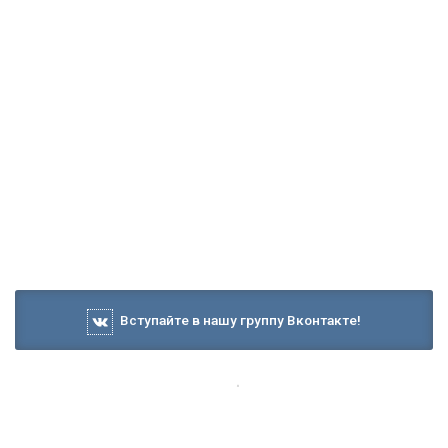
Вступайте в нашу группу Вконтакте!
8 ноября 2023, 13:26
Калмыкия занимает 76-е место