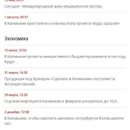
21 июля, 16:04
Учитель из Ики-Бурульского района Басанг Хулхачеев готовится
представить Калмыкию...
11 июля, 14:51
1,5 миллиона рублей на развитие школьных пространств и
инициатив...
Культура
31 июля, 10:17
Калмыкия готовится вновь принять гостей на Фестивале Лотосов.
26 июля, 12:31
В этом году героическому эпосу «Джангар» — 585 лет.
24 июля, 12:29
В Калмыкии, в Национальной библиотеке им. А. Амур-Санана,
прошла...
20 июля, 09:39
Сегодня — Международный день шахмат.