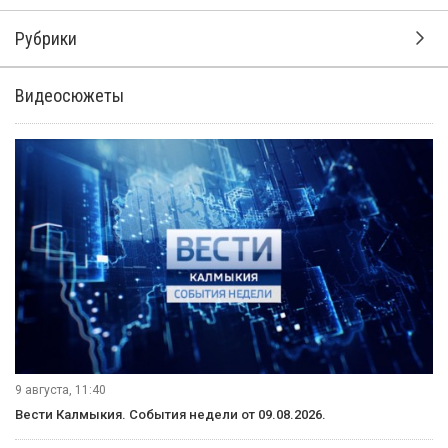
по доступности аренды жилья
Исследование подготовлено агентством «РИА Рейтинг».
Наш опрос на улицах столицы показал, что не у всех есть
возможность оформить дорогостоящий кредит и поэтому
чаще снимают квартиры. При этом стоимость аренды в
этом году значительно поднялась.
Почему снять жильё в Элисте стало так дорого - смотрите
подробнее в нашем сюжете.