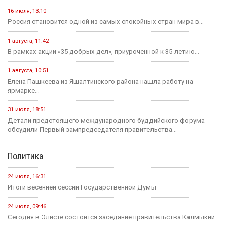
федеральном розыске
20 июля
Событие
Россиян будут оповещать о взятых кредитах на их имя в
течение 15 минут
20 июля
Событие
Началось зрительское голосование конкурса «Теегин айс»
20 июля
Событие
За сутки в Калмыкии произошло одно ДТП и восемь пожаров
23 июля
Событие
Минсельхоз России ждет от властей Калмыкии адресный
план по борьбе с опустыниванием
19 июля
Событие
На «Дне поля — 2026» в Барнауле обсудили борьбу с
опустыниванием в Калмыкии
24 июля
Событие
В Малодербетовском районе в ДТП погиб водитель