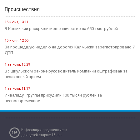
Спорт
15 июня, 07:55
Хоккейная команда «Динамо-Элиста» - Чемпион
4 июня, 10:27
Евгений Джакураев назначен тренером сборной России по
армрестлингу
17 мая, 13:54
В Калмыкии прошел турнир по рукопашному бою памяти павших...
14 мая, 07:40
Сегодня стартует открытый городской турнир по боксу
Здравоохранение
16 июля, 13:06
Современные технологии на страже женского здоровья и
материнства