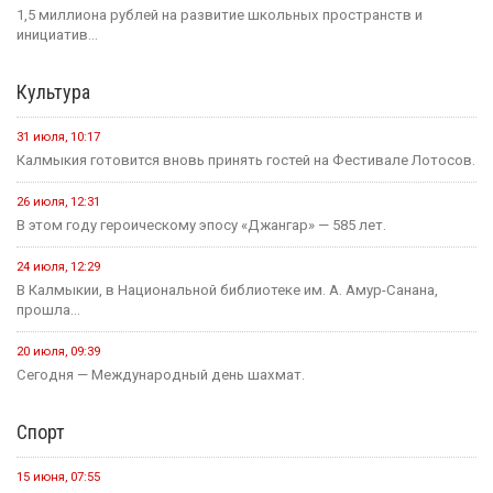
06.08.2026.
Социальная сфера
16 июля, 13:10
Россия становится одной из самых спокойных стран мира в...
1 августа, 11:42
В рамках акции «35 добрых дел», приуроченной к 35-летию...
1 августа, 10:51
Елена Пашкеева из Яшалтинского района нашла работу на
ярмарке...
31 июля, 18:51
Детали предстоящего международного буддийского форума
обсудили Первый зампредседателя правительства...
Политика
24 июля, 16:31