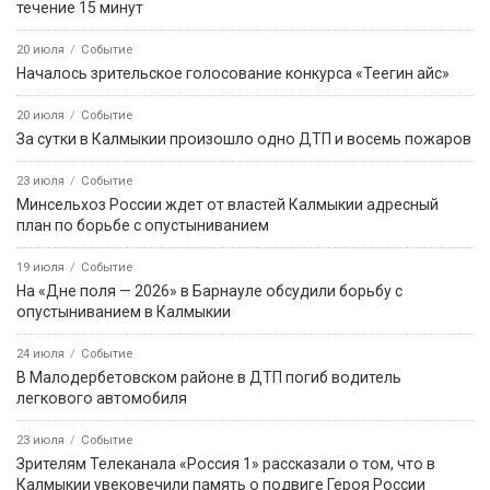
Решение о запрете вейпов — за региональными
законодателями
9 августа, 13:24
Событие
В Троицком потушили возгорание сухой растительности
9 августа, 18:50
Событие
В Приютненском районе потушили крупный пожар сухой
растительности
События недели
5 августа
Событие
Звание «Почётный журналист Ставрополья» появится в
регионе по инициативе Михаила Ткачева
8 августа
Событие
На месте ДТП в Калмыкии работают полицейские: погибла
несовершеннолетняя
8 августа
Событие