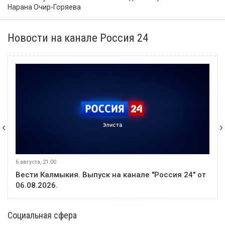
️ Штраф за езду по обочине предложили увеличить до 5000
рублей
5 августа
Событие
В Лагани автомобиль опрокинулся в кювет, пострадал один
человек
4 августа
Событие
В Яшкульском районе проверили помещения для
голосования на выборах в Госдуму
8 августа
Событие
В Элисте сегодня отметят День физкультурника
3 августа
Событие
В Калмыкии 25 ветеранов спецоперации с инвалидностью
получили адаптивную одежду
В этом месяце
20 июля
Событие
В Калмыкии задержали жителя ХМАО, находившегося в