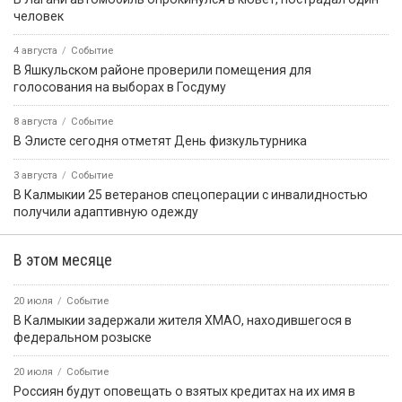
ПРИЁМНАЯ ПРЕЗИДЕНТА РОССИЙСКОЙ
ФЕДЕРАЦИИ В РЕСПУБЛИКЕ КАЛМЫКИЯ
Картина дня
9 августа, 08:27
Событие
Бог создал Землю, а всё остальное на ней сделали
строители!
9 августа, 11:01
Событие
В Аргентине морской лев пробрался в каюту рыболовного
судна и уснул на кровати
9 августа, 13:23
Событие
9 августа — День воинской славы России
9 августа, 10:59
Событие