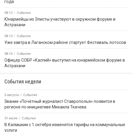
года
08:12
Событие
Юнармейцы из Элисты участвуют в окружном форуме в
Астрахани
08:13
Событие
Уже завтра в Лаганском районе стартует Фестиваль лотосов
08:14
Событие
Офицер СОБР «Каспий» выступил на юнармейском форуме в
Астрахани
События недели
5 августа
Событие
Звание «Почётный журналист Ставрополья» появится в
регионе по инициативе Михаила Ткачева
31 июля
Событие
В Калмыкии с 1 октября изменятся тарифы на коммунальные
услуги