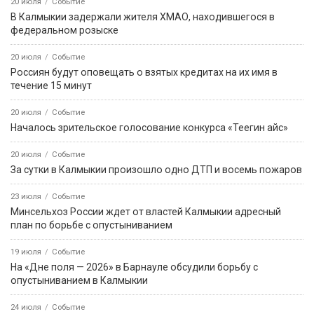
20 июля
Событие
В Калмыкии задержали жителя ХМАО, находившегося в
федеральном розыске
20 июля
Событие
Россиян будут оповещать о взятых кредитах на их имя в
течение 15 минут
20 июля
Событие
Началось зрительское голосование конкурса «Теегин айс»
20 июля
Событие
За сутки в Калмыкии произошло одно ДТП и восемь пожаров
23 июля
Событие
Минсельхоз России ждет от властей Калмыкии адресный
план по борьбе с опустыниванием
19 июля
Событие
На «Дне поля — 2026» в Барнауле обсудили борьбу с
опустыниванием в Калмыкии
24 июля
Событие