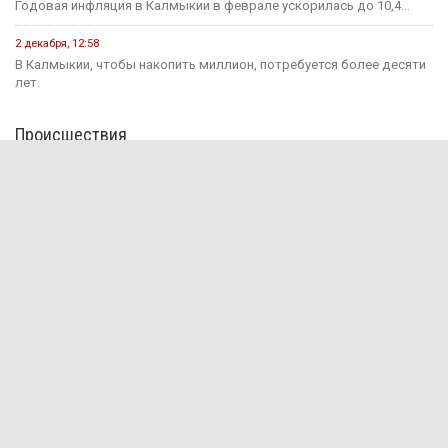
Годовая инфляция в Калмыкии в феврале ускорилась до 10,4...
2 декабря, 12:58
В Калмыкии, чтобы накопить миллион, потребуется более десяти
лет.
Происшествия
15 июня, 13:11
В Калмыкии раскрыли мошенничество на 650 тыс. рублей
15 июня, 12:55
За прошедшую неделю на дорогах Калмыкии зарегистрировано 7
ДТП...
1 августа, 15:29
В Яшкульском районе руководитель компании оштрафован за
незаконный прием...
1 августа, 11:17
Инвалиду I группы присудили 100 тысяч рублей за
несвоевременное...