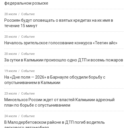
федеральном розыске
20 июля
Событие
Россиян будут оповещать о взятых кредитах на их имя в
течение 15 минут
20 июля
Событие
Началось зрительское голосование конкурса «Теегин айс»
20 июля
Событие
За сутки в Калмыкии произошло одно ДТП и восемь пожаров
19 июля
Событие
На «Дне поля — 2026» в Барнауле обсудили борьбу с
опустыниванием в Калмыкии
23 июля
Событие
Минсельхоз России ждет от властей Калмыкии адресный
план по борьбе с опустыниванием
24 июля
Событие
В Малодербетовском районе в ДТП погиб водитель
легкового автомобиля