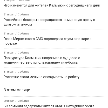
1 августа
Событие
Что изменится для жителей Калмыкии с сегодняшнего дня?
31 июля
Событие
Российские боксёры возвращаются на мировую арену с
флагом и гимном
31 июля
Событие
Глава Мирненского СМО опровергла слухи о пожаре в
посёлке
31 июля
Событие
Прокуратура Калмыкии направила в суд дело о
мошенничестве с использованием сим-бокса
31 июля
Событие
Россияне стали меньше опаздывать на работу
В этом месяце
20 июля
Событие
В Калмыкии задержали жителя ХМАО, находившегося в