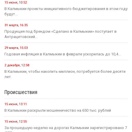
12 мая, 08:18
С сегодняшнего дня в России водятся новые правила
проведения...
25 июля, 10:43
Сегодня в стране завершается прием документов на основные
конкурсные...
21 июля, 16:04
Учитель из Ики-Бурульского района Басанг Хулхачеев готовится
представить Калмыкию...
11 июля, 14:51
1,5 миллиона рублей на развитие школьных пространств и
инициатив...
Культура
31 июля, 10:17
Калмыкия готовится вновь принять гостей на Фестивале Лотосов.
26 июля, 12:31