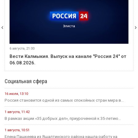
События недели
5 августа
Событие
Звание «Почётный журналист Ставрополья» появится в
регионе по инициативе Михаила Ткачева
1 августа
Событие
Что изменится для жителей Калмыкии с сегодняшнего дня?
1 августа
Событие
В Элисте идёт подготовка к осенне-зимнему периоду
1 августа
Событие
Радио «Маяк» отмечает 62-летие
1 августа
Событие
В ДТП под Ульдючинами пострадал один человек
1 августа
Событие
В элистинском аэропорту начался финальный этап
капитального ремонта взлетно-посадочной полосы
1 августа
Событие