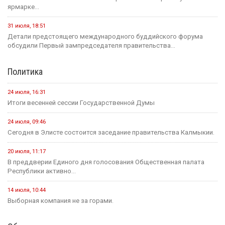
1 августа — День памяти российских воинов, погибших в
Первой мировой войне
В этом месяце
20 июля
Событие
В Калмыкии задержали жителя ХМАО, находившегося в
федеральном розыске
20 июля
Событие
Россиян будут оповещать о взятых кредитах на их имя в
течение 15 минут
20 июля
Событие
Началось зрительское голосование конкурса «Теегин айс»
20 июля
Событие
За сутки в Калмыкии произошло одно ДТП и восемь пожаров
23 июля
Событие
Минсельхоз России ждет от властей Калмыкии адресный