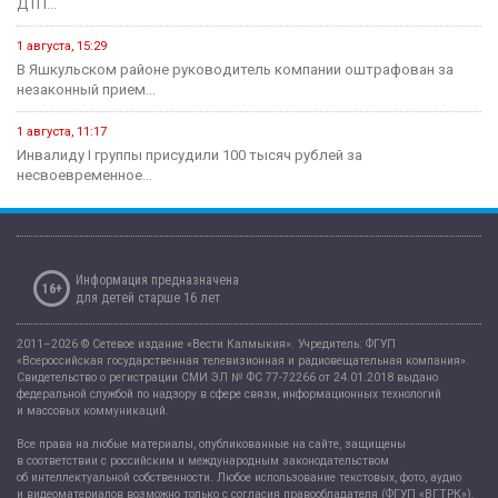
В этом году героическому эпосу «Джангар» — 585 лет.
24 июля, 12:29
В Калмыкии, в Национальной библиотеке им. А. Амур-Санана,
прошла...
20 июля, 09:39
Сегодня — Международный день шахмат.
Спорт
15 июня, 07:55
Хоккейная команда «Динамо-Элиста» - Чемпион
4 июня, 10:27
Евгений Джакураев назначен тренером сборной России по
армрестлингу
17 мая, 13:54
В Калмыкии прошел турнир по рукопашному бою памяти павших...
14 мая, 07:40