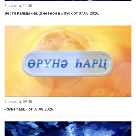
семьями ухудшается. Более 70 из них находятся на учете
местных органов внутренних дел, социальной защиты
и медицинских служб. В отношении еще 5 женщин
решается вопрос о лишении родительских прав.
Кермен Санкуева, Валерий Котинов
Вступайте в нашу группу Вконтакте!
Рубрики
Видеосюжеты