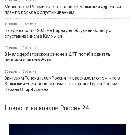
Юнармейцы из Элисты участвуют в окружном форуме в
Астрахани
7 августа, 08:13
Событие
Уже завтра в Лаганском районе стартует Фестиваль лотосов
7 августа, 08:14
Событие
Офицер СОБР «Каспий» выступил на юнармейском форуме в
Астрахани
7 августа, 13:10
Событие
В Элисте чествуют строителей в преддверии
профессионального праздника
7 августа, 13:06
Событие
В Элисте водитель сбил двух пешеходов на переходе
7 августа, 15:07
Событие
Калмыцкий теннисист Кирилл Бембеев получил первый
взрослый разряд