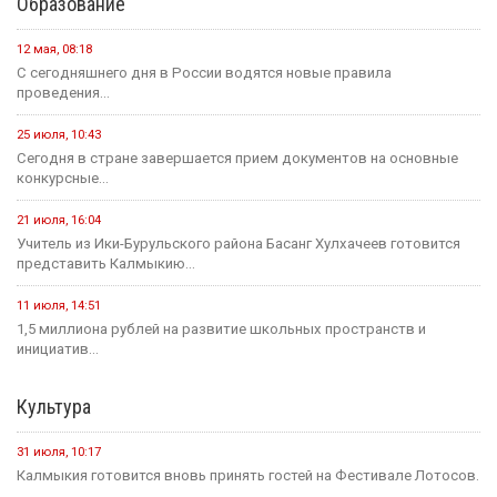
план по борьбе с опустыниванием
19 июля
Событие
На «Дне поля — 2026» в Барнауле обсудили борьбу с
опустыниванием в Калмыкии
24 июля
Событие
В Малодербетовском районе в ДТП погиб водитель
легкового автомобиля
23 июля
Событие
Зрителям Телеканала «Россия 1» рассказали о том, что в
Калмыкии увековечили память о подвиге Героя России
Нарана Очир-Горяева
Новости на канале Россия 24