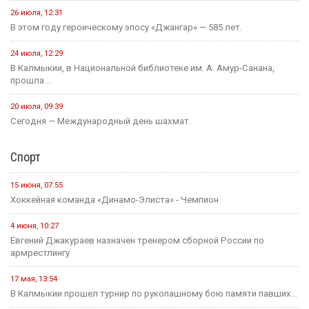
6 августа, 21:00
Вести Калмыкия. Выпуск на канале "Россия 24" от
06.08.2026.
Социальная сфера
16 июля, 13:10
Россия становится одной из самых спокойных стран мира в...
1 августа, 11:42
В рамках акции «35 добрых дел», приуроченной к 35-летию...
1 августа, 10:51
Елена Пашкеева из Яшалтинского района нашла работу на
ярмарке...