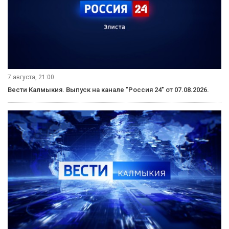
в наркологическом диспансере. И сейчас решается вопрос
о возбуждении уголовного дела в отношении нее.
Сотрудники правоохранительных органов выясняют,
намеренно женщина причинила вред своему ребенку или
нет. А вот мать этих полуторагодовалых двойняшек
в состоянии алкогольного опьянения выгнала своих
малышей на лестничную площадку.
В этом доме проживает бабушка двойняшек, взявшая их
на попечение. Как рассказывает женщина, ее выпивающая
невестка не раз обещала исправиться, но через некоторое
время все повторялось.
Истории эти похожи. По мнению специалистов, семьи,
в которых пьют именно женщины, и пополняют ряды
неблагополучных. И называют алкоголизм главным
врагом, борьба с которым трудна и требует комплексного
подхода и принятия срочных мер. Так как ежегодно
в Элисте родительских прав лишают более 20-ти человек.
По словам специалистов, ситуация с неблагополучными