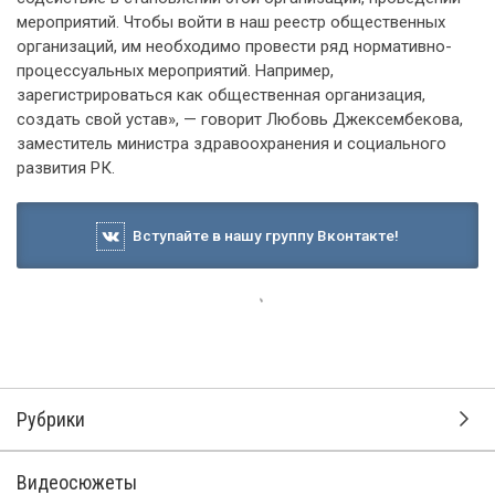
мероприятий. Чтобы войти в наш реестр общественных
организаций, им необходимо провести ряд нормативно-
процессуальных мероприятий. Например,
зарегистрироваться как общественная организация,
создать свой устав», — говорит Любовь Джексембекова,
заместитель министра здравоохранения и социального
развития РК.
Вступайте в нашу группу Вконтакте!
7 июня 2012, 14:00
Пьяная мать выгнала своих
малолетних детей из квартиры
Сегодня на учете комиссии по делам несовершеннолетних
и защиты их прав состоит более 70 социально-опасных