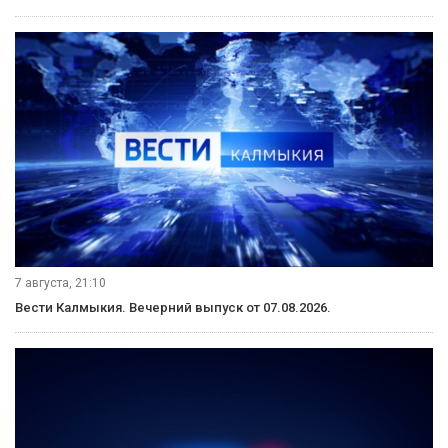
семей, в которых воспитывается 116 детей.
Антисанитария, ежедневные попойки родителей и, как
следствие, частые драки и ссоры делают невыносимым
пребывание детей в домашнем окружении. Держать
на контроле социально-опасные семьи — первоочередная
задача для членов комиссии по делам
несовершеннолетних, которые утверждают, что для
некоторых малышей, к сожалению, подобная атмосфера
стала нормой жизни.
Вот случай. Совсем недавно мать, наркоманка со стажем,
еще и находясь в состоянии алкогольного опьянения,
выронила своего 3-месячного ребенка из коляски. Сейчас
грудничок с диагнозом «черепно-мозговая травма»
находится под присмотром врачей в детской больнице. Его
отец, которого мы застали дома, уверен: все произошло
случайно.
Горе-родительница находится на лечении